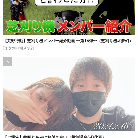
【荒野行動】芝刈り機メンバー紹介動画 〜第16弾〜（芝刈り機〆夢幻）
芝刈り機〆夢幻
【ご報告】拳智とあみはお付き合い（超無課金/αD代表）