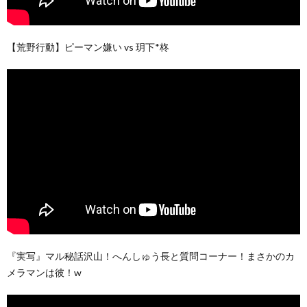
【荒野行動】ピーマン嫌い vs 玥下*柊
『実写』マル秘話沢山！へんしゅう長と質問コーナー！まさかのカ
メラマンは彼！w