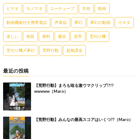
ビデオ
モノマネ
ユーチューブ
共有
動画
動画機能付き携帯電話
声真似
夢幻
夢幻の動画
小ネタ
楽しい
無双
無料
爆笑
皇帝
芝刈り機
芝刈り機〆夢幻
荒野行動
超無課金
最近の投稿
【荒野行動】まろも唸る激ウマクリップ!?!?
wwwww（Maro）
【荒野行動】みんなの最高スコアはいくつ??（Maro）