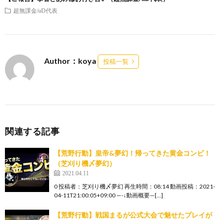
超無課金/αD代表
Author：koya
投稿一覧
関連する記事
【荒野行動】皇帝&夢幻！帰ってきた黄金コンビ！
（芝刈り機〆夢幻）
2021.04.11
0 投稿者：芝刈り機〆夢幻 再生時間：08:14 動画投稿：2021-
04-11T21:00:05+09:00 —-↓動画概要—[…]
【荒野行動】戦国まるが公式大会で魅せたプレイが