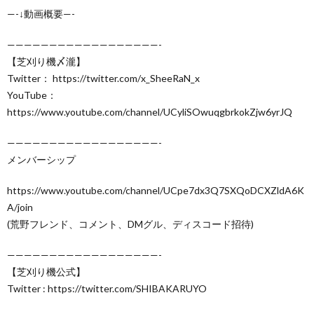
—-↓動画概要—-
——————————————————-
【芝刈り機〆瀧】
Twitter： https://twitter.com/x_SheeRaN_x
YouTube：
https://www.youtube.com/channel/UCyliSOwuqgbrkokZjw6yrJQ
——————————————————-
メンバーシップ
https://www.youtube.com/channel/UCpe7dx3Q7SXQoDCXZldA6K
A/join
(荒野フレンド、コメント、DMグル、ディスコード招待)
——————————————————-
【芝刈り機公式】
Twitter : https://twitter.com/SHIBAKARUYO