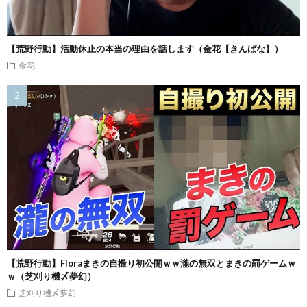
【荒野行動】活動休止の本当の理由を話します（金花【きんばな】）
金花
【荒野行動】Floraまきの自撮り初公開ｗｗ瀧の無双とまきの罰ゲームｗ
ｗ（芝刈り機〆夢幻）
芝刈り機〆夢幻