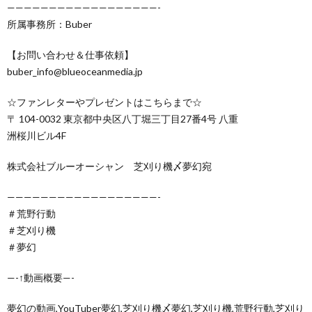
——————————————————-
所属事務所：Buber
【お問い合わせ＆仕事依頼】
buber_info@blueoceanmedia.jp
☆ファンレターやプレゼントはこちらまで☆
〒 104-0032 東京都中央区八丁堀三丁目27番4号 八重
洲桜川ビル4F
株式会社ブルーオーシャン 芝刈り機〆夢幻宛
——————————————————-
＃荒野行動
＃芝刈り機
＃夢幻
—-↑動画概要—-
夢幻の動画,YouTuber夢幻,芝刈り機〆夢幻,芝刈り機,荒野行動,芝刈り