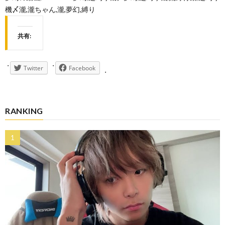
機〆瀧,瀧ちゃん,瀧,夢幻,縛り
共有:
Twitter
Facebook
RANKING