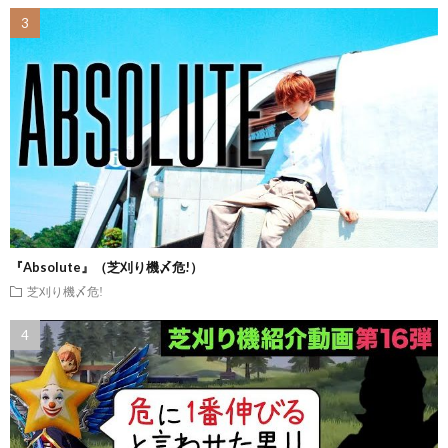
『Absolute』（芝刈り機〆危!）
芝刈り機〆危!