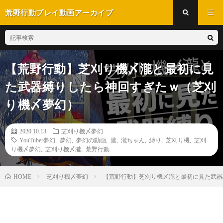
荒野行動プレイ動画アーカイブ
【荒野行動】芝刈り機〆瀧と最初に見
た武器縛りしたら神回すぎたｗ（芝刈
り機〆夢幻）
2020.10.13
芝刈り機〆夢幻
YouTuber夢幻
,
夢幻
,
夢幻の動画
,
瀧
,
瀧ちゃん
,
縛り
,
芝刈り機
,
芝刈
り機〆夢幻
,
芝刈り機〆瀧
,
荒野行動
芝刈り機〆夢幻
【荒野行動】芝刈り機〆瀧と最初に見た武器
HOME