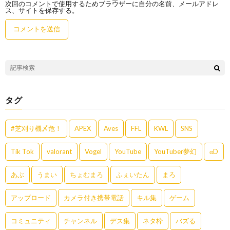
次回のコメントで使用するためブラウザーに自分の名前、メールアドレ
ス、サイトを保存する。
タグ
#芝刈り機〆危！
APEX
Aves
FFL
KWL
SNS
Tik Tok
valorant
Vogel
YouTube
YouTuber夢幻
αD
あぶ
うまい
ちょむまろ
ふぇいたん
まろ
アップロード
カメラ付き携帯電話
キル集
ゲーム
コミュニティ
チャンネル
デス集
ネタ枠
バズる