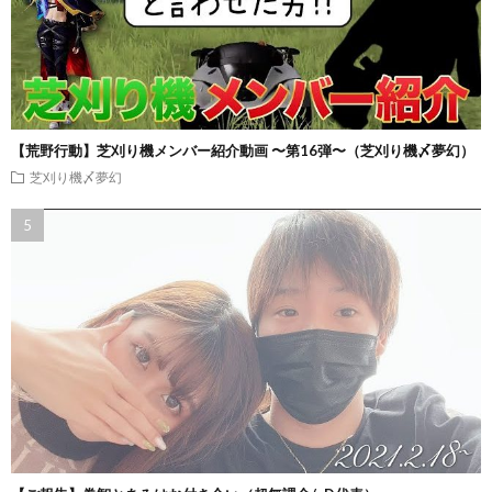
【荒野行動】芝刈り機メンバー紹介動画 〜第16弾〜（芝刈り機〆夢幻）
芝刈り機〆夢幻