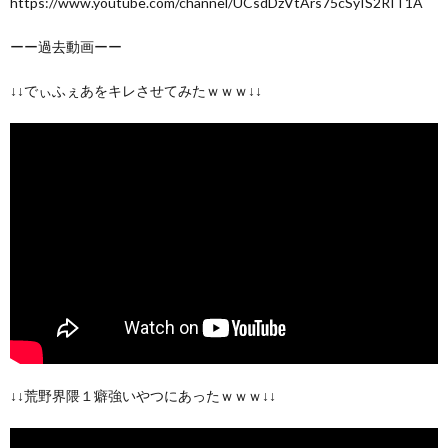
https://www.youtube.com/channel/UCsdDzVtArs75cSyIS2RIT1A
ーー過去動画ーー
↓↓でぃふぇあをキレさせてみたｗｗｗ↓↓
↓↓荒野界隈１癖強いやつにあったｗｗｗ↓↓