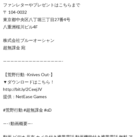
ファンレターやプレゼントはこちらまで
〒 104-0032
東京都中央区八丁堀三丁目27番4号
八重洲桜川ビル4F
株式会社ブルーオーシャン
超無課金 宛
————————————————-
【荒野行動 -Knives Out-】
▼ダウンロードはこちら！
http://bit.ly/2CeejJV
提供：NetEase Games
#荒野行動 #超無課金 #αD
—-↑動画概要—-
動画,ビデオ,共有,カメラ付き携帯電話,動画機能付き携帯電話,無料,ア