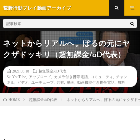
荒野行動プレイ動画アーカイブ
ネットからリアルへ。ぼるの元にヤ
クザドッキリ（超無課金/αD代表）
2021.05.18
超無課金/αD代表
YouTube
,
アップロード
,
カメラ付き携帯電話
,
コミュニティ
,
チャン
ネル
,
ビデオ
,
ユーチューブ
,
共有
,
動画
,
動画機能付き携帯電話
,
無料
超無課金/αD代表
ネットからリアルへ。ぼるの元にヤクザドッ
HOME