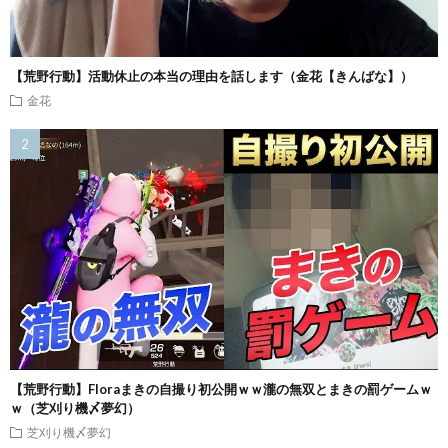
【荒野行動】活動休止の本当の理由を話します（金花【きんばな】）
金花
【荒野行動】Floraまきの自撮り初公開ｗｗ瀧の無双とまきの罰ゲームｗ
ｗ（芝刈り機〆夢幻）
芝刈り機〆夢幻