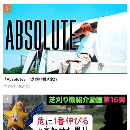
『Absolute』（芝刈り機〆危!）
芝刈り機〆危!