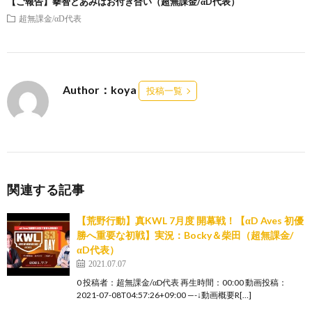
【ご報告】拳智とあみはお付き合い（超無課金/αD代表）
超無課金/αD代表
Author：koya
投稿一覧
関連する記事
【荒野行動】真KWL 7月度 開幕戦！【αD Aves 初優
勝へ重要な初戦】実況：Bocky＆柴田（超無課金/
αD代表）
2021.07.07
0 投稿者：超無課金/αD代表 再生時間：00:00 動画投稿：
2021-07-08T04:57:26+09:00 —-↓動画概要R[…]