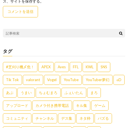
ス、サイトを保存する。
タグ
#芝刈り機〆危！
APEX
Aves
FFL
KWL
SNS
Tik Tok
valorant
Vogel
YouTube
YouTuber夢幻
αD
あぶ
うまい
ちょむまろ
ふぇいたん
まろ
アップロード
カメラ付き携帯電話
キル集
ゲーム
コミュニティ
チャンネル
デス集
ネタ枠
バズる