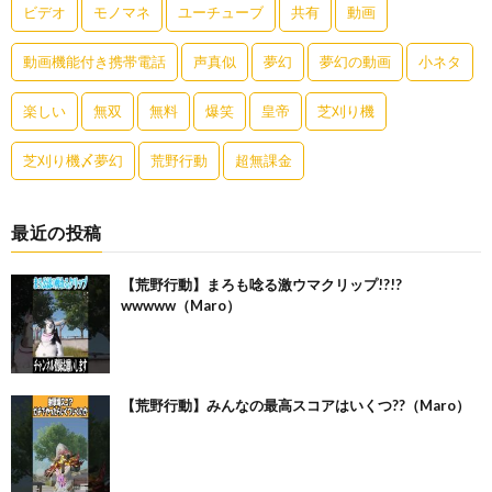
ビデオ
モノマネ
ユーチューブ
共有
動画
動画機能付き携帯電話
声真似
夢幻
夢幻の動画
小ネタ
楽しい
無双
無料
爆笑
皇帝
芝刈り機
芝刈り機〆夢幻
荒野行動
超無課金
最近の投稿
【荒野行動】まろも唸る激ウマクリップ!?!?
wwwww（Maro）
【荒野行動】みんなの最高スコアはいくつ??（Maro）