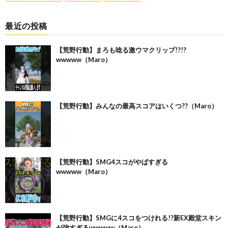
最近の投稿
【荒野行動】まろも唸る激ウマクリップ!?!?
wwwww（Maro）
【荒野行動】みんなの最高スコアはいくつ??（Maro）
【荒野行動】SMG4スコがやばすぎる
wwwww（Maro）
【荒野行動】SMGに4スコをつけれる!?新EX殿堂スキン
が強すぎるwwwww（Maro）