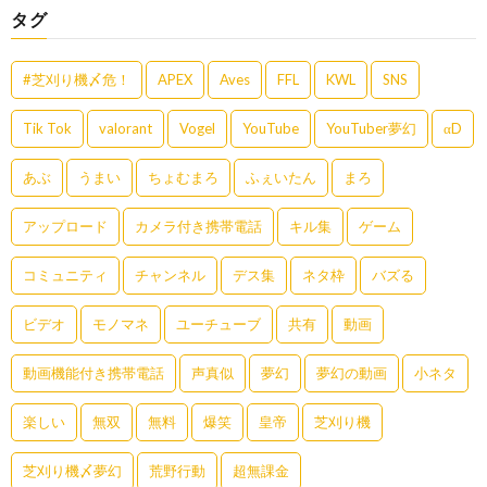
タグ
#芝刈り機〆危！
APEX
Aves
FFL
KWL
SNS
Tik Tok
valorant
Vogel
YouTube
YouTuber夢幻
αD
あぶ
うまい
ちょむまろ
ふぇいたん
まろ
アップロード
カメラ付き携帯電話
キル集
ゲーム
コミュニティ
チャンネル
デス集
ネタ枠
バズる
ビデオ
モノマネ
ユーチューブ
共有
動画
動画機能付き携帯電話
声真似
夢幻
夢幻の動画
小ネタ
楽しい
無双
無料
爆笑
皇帝
芝刈り機
芝刈り機〆夢幻
荒野行動
超無課金