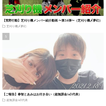
【荒野行動】芝刈り機メンバー紹介動画 〜第16弾〜（芝刈り機〆夢幻）
芝刈り機〆夢幻
【ご報告】拳智とあみはお付き合い（超無課金/αD代表）
超無課金/αD代表