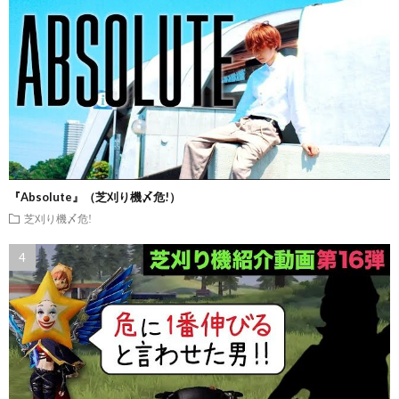
『Absolute』（芝刈り機〆危!）
芝刈り機〆危!