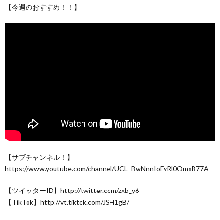
【今週のおすすめ！！】
【サブチャンネル！】
https://www.youtube.com/channel/UCL–BwNnnIoFvRl0OmxB77A
【ツイッターID】http://twitter.com/zxb_y6
【TikTok】http://vt.tiktok.com/JSH1gB/