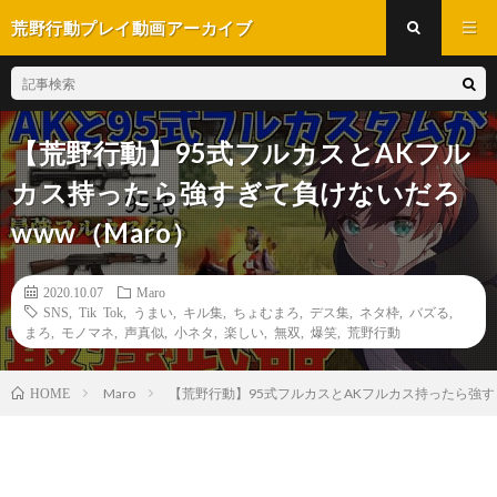
荒野行動プレイ動画アーカイブ
【荒野行動】95式フルカスとAKフル
カス持ったら強すぎて負けないだろ
www（Maro）
2020.10.07
Maro
SNS
,
Tik Tok
,
うまい
,
キル集
,
ちょむまろ
,
デス集
,
ネタ枠
,
バズる
,
まろ
,
モノマネ
,
声真似
,
小ネタ
,
楽しい
,
無双
,
爆笑
,
荒野行動
Maro
【荒野行動】95式フルカスとAKフルカス持ったら強すぎ
HOME