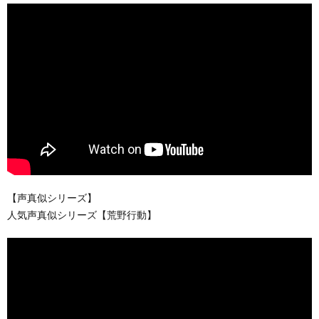
【声真似シリーズ】
人気声真似シリーズ【荒野行動】