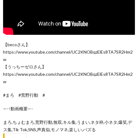
【becoさん】
https://www.youtube.com/channel/UC2KNOBqzElEs8TA7SR2Hm2
w
【うっちーゼロさん】
https://www.youtube.com/channel/UC2KNOBqzElEs8TA7SR2Hm2
w
#まろ #荒野行動 #
—-↑動画概要—-
まろ,ちょむまろ,荒野行動,無双,キル集,うまい,ネタ枠,小ネタ,爆笑,デ
ス集,Tik Tok,SNS,声真似,モノマネ,楽しい,バズる