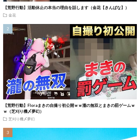
【荒野行動】活動休止の本当の理由を話します（金花【きんばな】）
金花
【荒野行動】Floraまきの自撮り初公開ｗｗ瀧の無双とまきの罰ゲームｗ
ｗ（芝刈り機〆夢幻）
芝刈り機〆夢幻