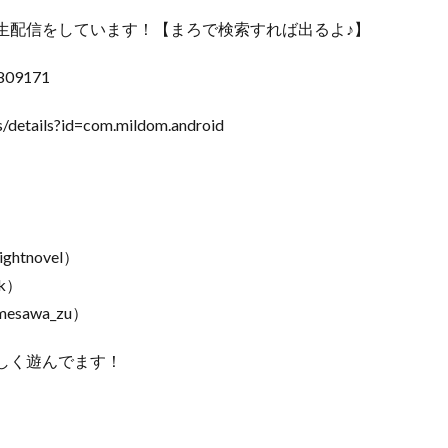
生配信をしています！【まろで検索すれば出るよ♪】
0809171
/details?id=com.mildom.android
ghtnovel）
kk）
mesawa_zu）
しく遊んでます！