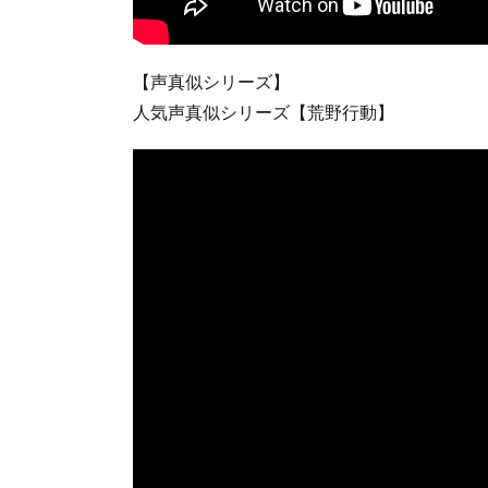
【声真似シリーズ】
人気声真似シリーズ【荒野行動】