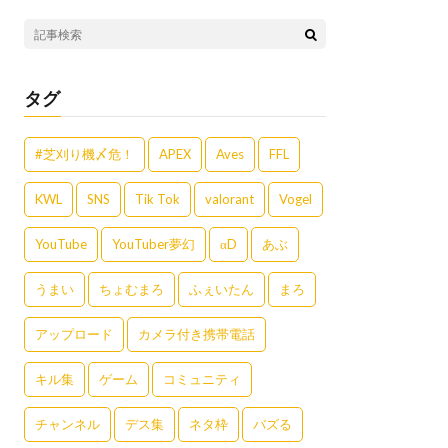
タグ
#芝刈り機〆危！
APEX
Aves
FFL
KWL
SNS
Tik Tok
valorant
Vogel
YouTube
YouTuber夢幻
αD
あぶ
うまい
ちょむまろ
ふぇいたん
まろ
アップロード
カメラ付き携帯電話
キル集
ゲーム
コミュニティ
チャンネル
デス集
ネタ枠
バズる