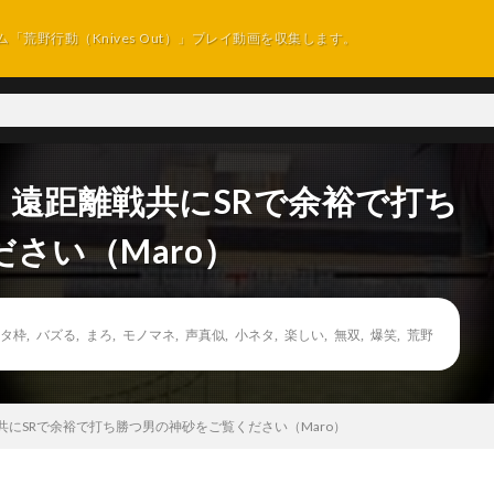
ム「荒野行動（Knives Out）」プレイ動画を収集します。
・遠距離戦共にSRで余裕で打ち
さい（Maro）
タ枠
,
バズる
,
まろ
,
モノマネ
,
声真似
,
小ネタ
,
楽しい
,
無双
,
爆笑
,
荒野
にSRで余裕で打ち勝つ男の神砂をご覧ください（Maro）