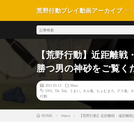
荒野行動プレイ動画アーカイブ
ゲー
【荒野行動】近距離戦
勝つ男の神砂をご覧くだ
2021.05.13
Maro
SNS
,
Tik Tok
,
うまい
,
キル集
,
ちょむまろ
,
デス集
,
ネ
行動
Maro
【荒野行動】近距離戦・遠距離戦共
HOME