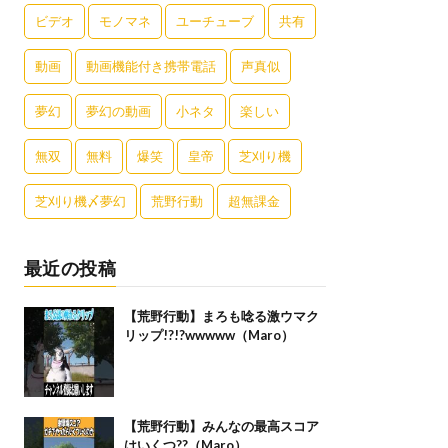
ビデオ
モノマネ
ユーチューブ
共有
動画
動画機能付き携帯電話
声真似
夢幻
夢幻の動画
小ネタ
楽しい
無双
無料
爆笑
皇帝
芝刈り機
芝刈り機〆夢幻
荒野行動
超無課金
最近の投稿
【荒野行動】まろも唸る激ウマク
リップ!?!?wwwww（Maro）
【荒野行動】みんなの最高スコア
はいくつ??（Maro）