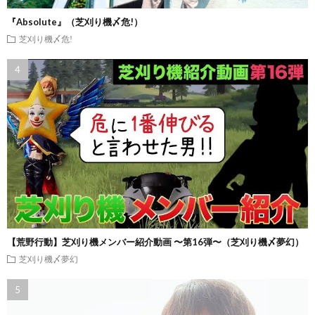
『Absolute』（芝刈り機〆危!）
芝刈り機〆危!
【荒野行動】芝刈り機メンバー紹介動画 〜第16弾〜（芝刈り機〆夢幻）
芝刈り機〆夢幻