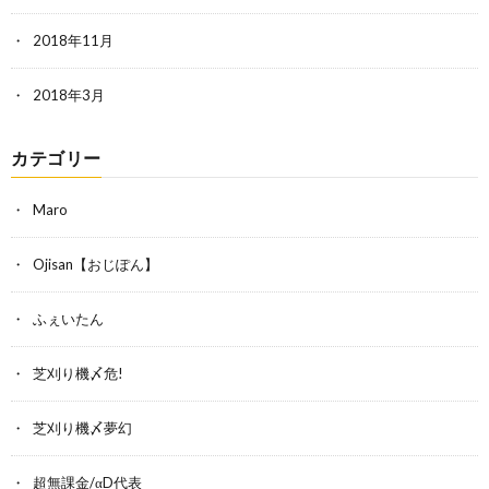
2018年11月
2018年3月
カテゴリー
Maro
Ojisan【おじぽん】
ふぇいたん
芝刈り機〆危!
芝刈り機〆夢幻
超無課金/αD代表