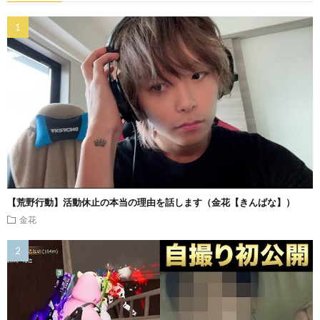
【荒野行動】活動休止の本当の理由を話します（金花【きんばな】）
金花