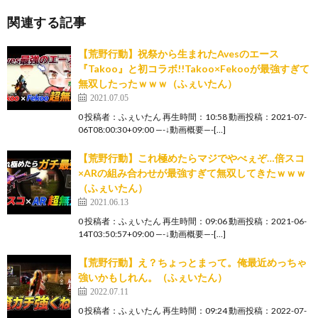
関連する記事
【荒野行動】祝祭から生まれたAvesのエース
『Takoo』と初コラボ!!Takoo×Fekooが最強すぎて
無双したったｗｗｗ（ふぇいたん）
2021.07.05
0 投稿者：ふぇいたん 再生時間：10:58 動画投稿：2021-07-
06T08:00:30+09:00 —-↓動画概要—-[…]
【荒野行動】これ極めたらマジでやべぇぞ…倍スコ
×ARの組み合わせが最強すぎて無双してきたｗｗｗ
（ふぇいたん）
2021.06.13
0 投稿者：ふぇいたん 再生時間：09:06 動画投稿：2021-06-
14T03:50:57+09:00 —-↓動画概要—-[…]
【荒野行動】え？ちょっとまって。俺最近めっちゃ
強いかもしれん。（ふぇいたん）
2022.07.11
0 投稿者：ふぇいたん 再生時間：09:24 動画投稿：2022-07-