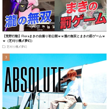
【荒野行動】Floraまきの自撮り初公開ｗｗ瀧の無双とまきの罰ゲームｗ
ｗ（芝刈り機〆夢幻）
芝刈り機〆夢幻