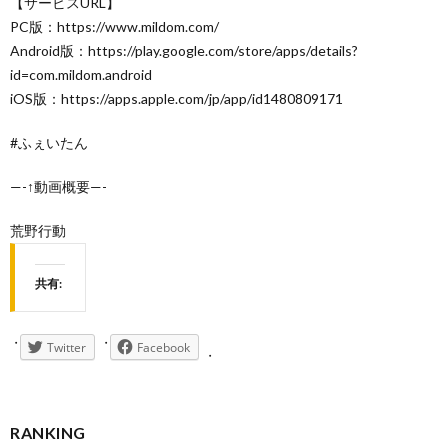
【サービスURL】
PC版：https://www.mildom.com/
Android版：https://play.google.com/store/apps/details?
id=com.mildom.android
iOS版：https://apps.apple.com/jp/app/id1480809171
#ふぇいたん
—-↑動画概要—-
荒野行動
共有:
Twitter
Facebook
RANKING