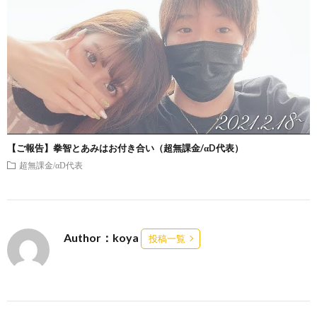
【ご報告】拳智とあみはお付き合い（超無課金/αD代表）
超無課金/αD代表
Author：koya
投稿一覧