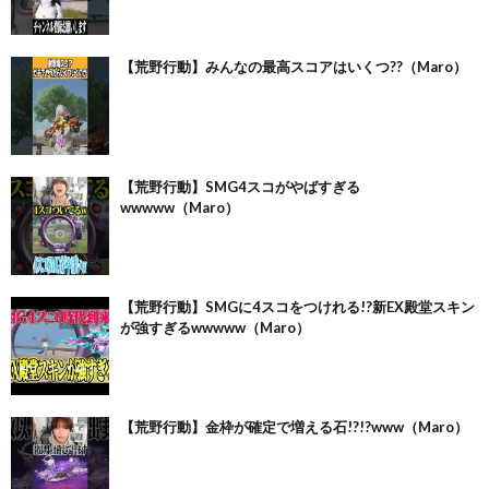
【荒野行動】みんなの最高スコアはいくつ??（Maro）
【荒野行動】SMG4スコがやばすぎる
wwwww（Maro）
【荒野行動】SMGに4スコをつけれる!?新EX殿堂スキン
が強すぎるwwwww（Maro）
【荒野行動】金枠が確定で増える石!?!?www（Maro）