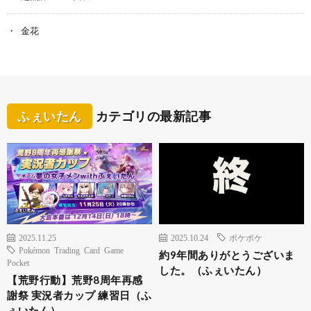
金花
ふぇいたん
カテゴリの最新記事
2025.11.25
2025.10.24
ポケポケ
Pokémon Trading Card Game
約9年間ありがとうございま
Pocket
した。（ふぇいたん）
【荒野行動】荒野8周年再感
謝祭 実況者カップ 練習日（ふ
ぇいたん）