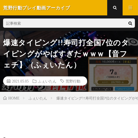
荒野行動プレイ動画アーカイブ
爆速タイピング!!寿司打全国7位のタ
イピングがやばすぎたｗｗｗ【音フ
ェチ】（ふぇいたん）
2021.05.05
ふぇいたん
荒野行動
ふぇいたん
爆速タイピング!!寿司打全国7位のタイピング
HOME