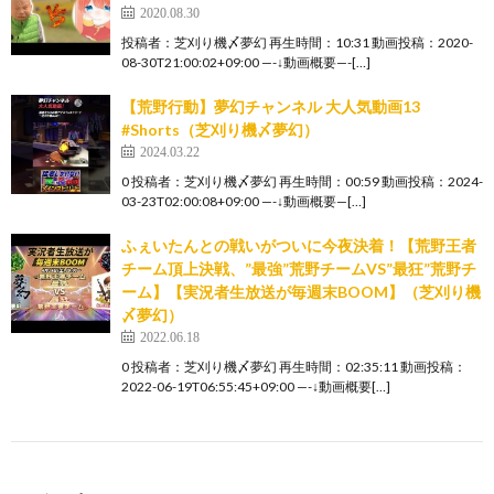
2020.08.30
投稿者：芝刈り機〆夢幻 再生時間：10:31 動画投稿：2020-
08-30T21:00:02+09:00 —-↓動画概要—-[…]
【荒野行動】夢幻チャンネル 大人気動画13
#Shorts（芝刈り機〆夢幻）
2024.03.22
0 投稿者：芝刈り機〆夢幻 再生時間：00:59 動画投稿：2024-
03-23T02:00:08+09:00 —-↓動画概要—[…]
ふぇいたんとの戦いがついに今夜決着！【荒野王者
チーム頂上決戦、”最強”荒野チームVS”最狂”荒野チ
ーム】【実況者生放送が毎週末BOOM】（芝刈り機
〆夢幻）
2022.06.18
0 投稿者：芝刈り機〆夢幻 再生時間：02:35:11 動画投稿：
2022-06-19T06:55:45+09:00 —-↓動画概要[…]