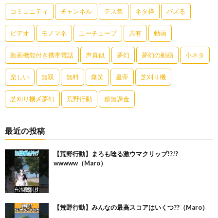
コミュニティ
チャンネル
デス集
ネタ枠
バズる
ビデオ
モノマネ
ユーチューブ
共有
動画
動画機能付き携帯電話
声真似
夢幻
夢幻の動画
小ネタ
楽しい
無双
無料
爆笑
皇帝
芝刈り機
芝刈り機〆夢幻
荒野行動
超無課金
最近の投稿
【荒野行動】まろも唸る激ウマクリップ!?!?
wwwww（Maro）
【荒野行動】みんなの最高スコアはいくつ??（Maro）