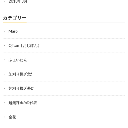
2018年3月
カテゴリー
Maro
Ojisan【おじぽん】
ふぇいたん
芝刈り機〆危!
芝刈り機〆夢幻
超無課金/αD代表
金花