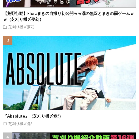
【荒野行動】Floraまきの自撮り初公開ｗｗ瀧の無双とまきの罰ゲームｗ
ｗ（芝刈り機〆夢幻）
芝刈り機〆夢幻
『Absolute』（芝刈り機〆危!）
芝刈り機〆危!