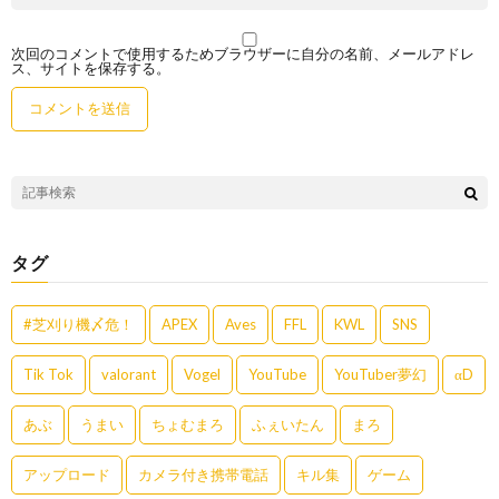
次回のコメントで使用するためブラウザーに自分の名前、メールアドレ
ス、サイトを保存する。
タグ
#芝刈り機〆危！
APEX
Aves
FFL
KWL
SNS
Tik Tok
valorant
Vogel
YouTube
YouTuber夢幻
αD
あぶ
うまい
ちょむまろ
ふぇいたん
まろ
アップロード
カメラ付き携帯電話
キル集
ゲーム