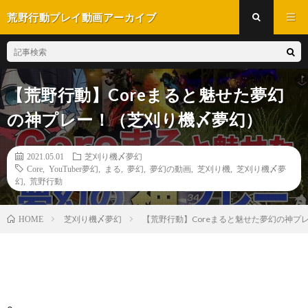
荒野行動プレイ動画アーカイブ
【荒野行動】Coreまると魅せた夢幻
の神プレー！（芝刈り機〆夢幻）
2021.05.01
芝刈り機〆夢幻
Core
,
YouTuber夢幻
,
まる
,
夢幻
,
夢幻の動画
,
芝刈り機
,
芝刈り機〆夢
幻
,
荒野行動
芝刈り機〆夢幻
【荒野行動】Coreまると魅せた夢幻の神フ
HOME