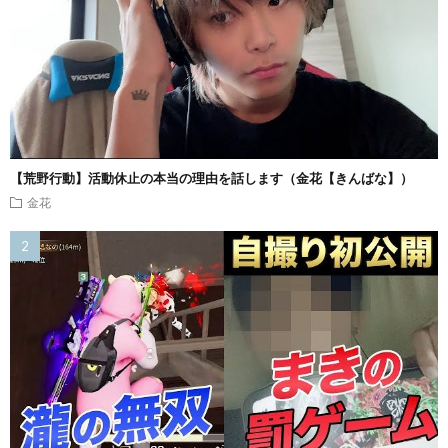
【荒野行動】活動休止の本当の理由を話します（金花【きんばな】）
金花