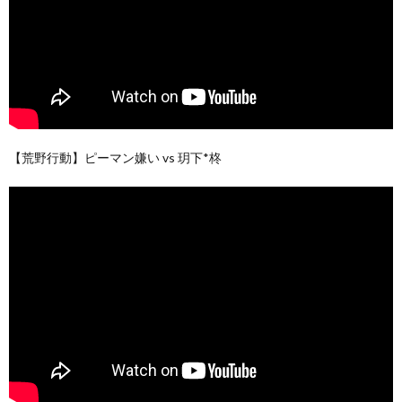
【荒野行動】ピーマン嫌い vs 玥下*柊