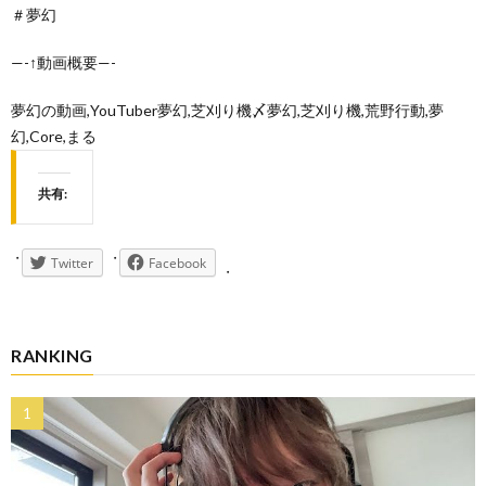
＃夢幻
—-↑動画概要—-
夢幻の動画,YouTuber夢幻,芝刈り機〆夢幻,芝刈り機,荒野行動,夢
幻,Core,まる
共有:
Twitter
Facebook
RANKING