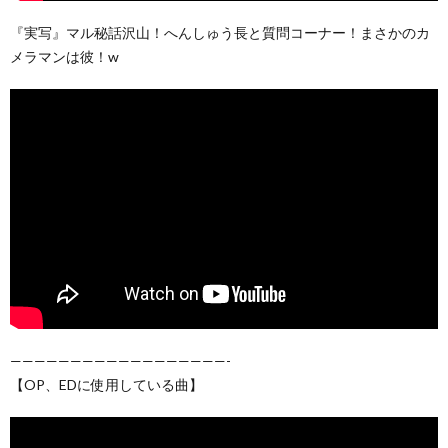
『実写』マル秘話沢山！へんしゅう長と質問コーナー！まさかのカ
メラマンは彼！w
——————————————————-
【OP、EDに使用している曲】