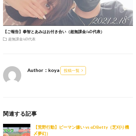
【ご報告】拳智とあみはお付き合い（超無課金/αD代表）
超無課金/αD代表
Author：koya
投稿一覧
関連する記事
【荒野行動】ピーマン嫌い vs αDBetty（芝刈り機
〆夢幻）