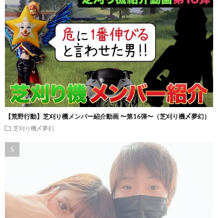
【荒野行動】芝刈り機メンバー紹介動画 〜第16弾〜（芝刈り機〆夢幻）
芝刈り機〆夢幻