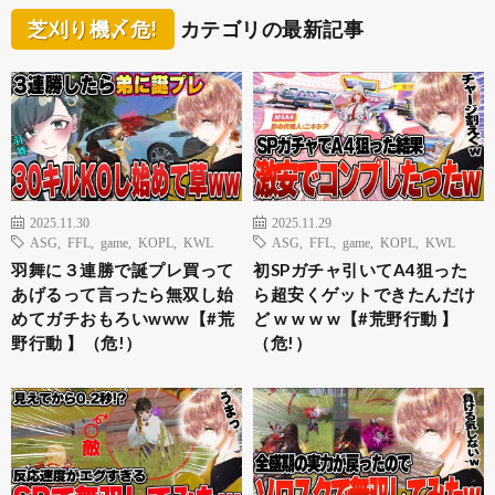
芝刈り機〆危!
カテゴリの最新記事
2025.11.30
2025.11.29
ASG
,
FFL
,
game
,
KOPL
,
KWL
ASG
,
FFL
,
game
,
KOPL
,
KWL
羽舞に３連勝で誕プレ買って
初SPガチャ引いてA4狙った
あげるって言ったら無双し始
ら超安くゲットできたんだけ
めてガチおもろいwww【#荒
ど w w w w【#荒野行動 】
野行動 】（危!）
（危!）