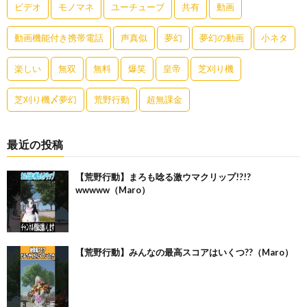
ビデオ
モノマネ
ユーチューブ
共有
動画
動画機能付き携帯電話
声真似
夢幻
夢幻の動画
小ネタ
楽しい
無双
無料
爆笑
皇帝
芝刈り機
芝刈り機〆夢幻
荒野行動
超無課金
最近の投稿
【荒野行動】まろも唸る激ウマクリップ!?!?
wwwww（Maro）
【荒野行動】みんなの最高スコアはいくつ??（Maro）