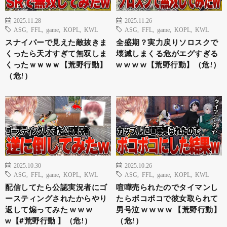
2025.11.28
2025.11.26
ASG
,
FFL
,
game
,
KOPL
,
KWL
ASG
,
FFL
,
game
,
KOPL
,
KWL
スナイパーで見えた敵抜きま
全盛期？実力戻りソロスクで
くったら天才すぎて無双しま
壊滅しまくる危がエグすぎる
くったｗｗｗｗ【荒野行動】
w w w w【荒野行動】（危!）
（危!）
2025.10.30
2025.10.26
ASG
,
FFL
,
game
,
KOPL
,
KWL
ASG
,
FFL
,
game
,
KOPL
,
KWL
配信してたら公認実況者にゴ
喧嘩売られたのでタイマンし
ースティングされたからやり
たらボコボコで彼女取られて
返して煽ってみた w w w
男号泣 w w w w 【荒野行動】
w【#荒野行動 】（危!）
（危!）