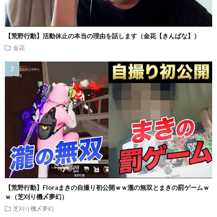
【荒野行動】活動休止の本当の理由を話します（金花【きんばな】）
金花
【荒野行動】Floraまきの自撮り初公開ｗｗ瀧の無双とまきの罰ゲームｗ
ｗ（芝刈り機〆夢幻）
芝刈り機〆夢幻