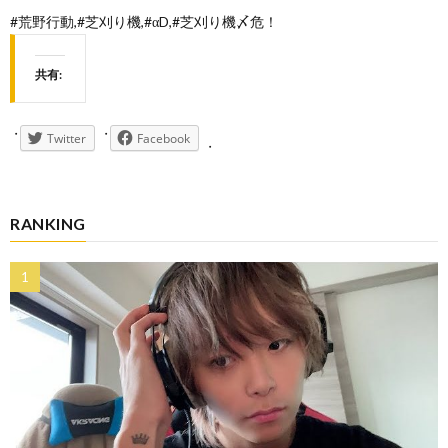
#荒野行動,#芝刈り機,#αD,#芝刈り機〆危！
共有:
Twitter
Facebook
RANKING