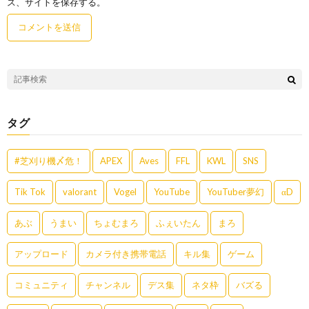
ス、サイトを保存する。
タグ
#芝刈り機〆危！
APEX
Aves
FFL
KWL
SNS
Tik Tok
valorant
Vogel
YouTube
YouTuber夢幻
αD
あぶ
うまい
ちょむまろ
ふぇいたん
まろ
アップロード
カメラ付き携帯電話
キル集
ゲーム
コミュニティ
チャンネル
デス集
ネタ枠
バズる