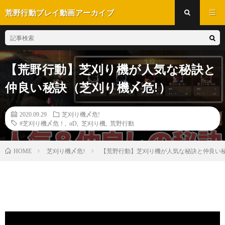
荒野行動プレイ動画アーカイブ
【荒野行動】芝刈り機が人気な秘訣と
仲良い秘訣（芝刈り機〆危!）
2020.09.29
芝刈り機〆危!
#芝刈り機〆危！
,
αD
,
芝刈り機
,
荒野行動
芝刈り機〆危!
【荒野行動】芝刈り機が人気な秘訣と仲良い秘
HOME