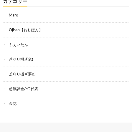
カテゴリー
Maro
Ojisan【おじぽん】
ふぇいたん
芝刈り機〆危!
芝刈り機〆夢幻
超無課金/αD代表
金花