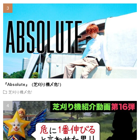
『Absolute』（芝刈り機〆危!）
芝刈り機〆危!