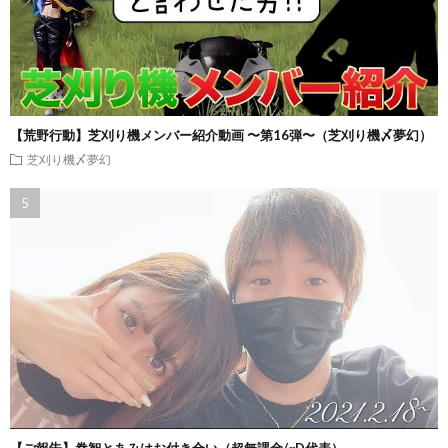
【荒野行動】芝刈り機メンバー紹介動画 〜第16弾〜（芝刈り機〆夢幻）
芝刈り機〆夢幻
【ご報告】拳智とあみはお付き合い（超無課金/αD代表）