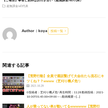
超無課金/αD代表
Author：koya
投稿一覧
関連する記事
【荒野行動】全員で通話繋げて大会出たら流石にキ
ツくね？？wwww（芝刈り機〆危!）
2021.10.29
0 投稿者：芝刈り機〆危! 再生時間：11:28 動画投稿：2021-
10-30T01:45:00+09:00 —-↓動画概要—[…]
人が乗ってない車が動いてるwwwwww【荒野行