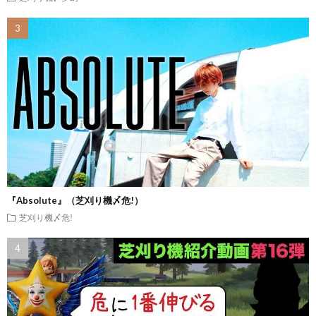
『Absolute』（芝刈り機〆危!）
芝刈り機〆危!