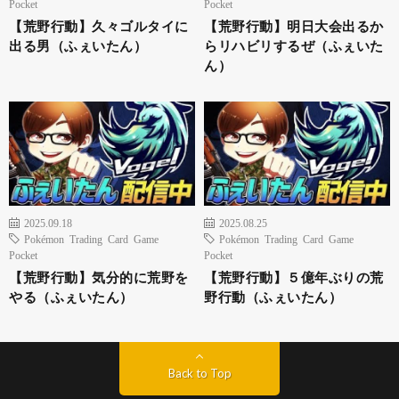
Pocket
Pocket
【荒野行動】久々ゴルタイに
【荒野行動】明日大会出るか
出る男（ふぇいたん）
らリハビリするぜ（ふぇいた
ん）
2025.09.18
2025.08.25
Pokémon Trading Card Game
Pokémon Trading Card Game
Pocket
Pocket
【荒野行動】気分的に荒野を
【荒野行動】５億年ぶりの荒
やる（ふぇいたん）
野行動（ふぇいたん）
Back to Top