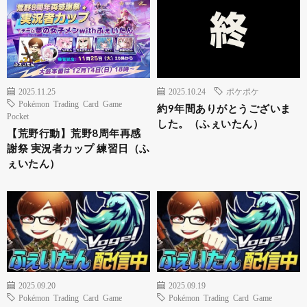
2025.11.25
2025.10.24
ポケポケ
Pokémon Trading Card Game
約9年間ありがとうございま
Pocket
した。（ふぇいたん）
【荒野行動】荒野8周年再感
謝祭 実況者カップ 練習日（ふ
ぇいたん）
2025.09.20
2025.09.19
Pokémon Trading Card Game
Pokémon Trading Card Game