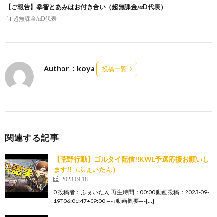
【ご報告】拳智とあみはお付き合い（超無課金/αD代表）
超無課金/αD代表
Author：koya
投稿一覧
関連する記事
【荒野行動】ゴルタイ配信!!KWL予選応援お願いし
ます!!（ふぇいたん）
2023.09.18
0 投稿者：ふぇいたん 再生時間：00:00 動画投稿：2023-09-
19T06:01:47+09:00 —-↓動画概要—-[…]