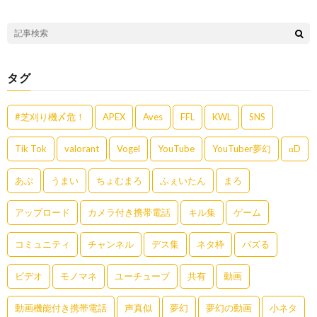
タグ
#芝刈り機〆危！
APEX
Aves
FFL
KWL
SNS
Tik Tok
valorant
Vogel
YouTube
YouTuber夢幻
αD
あぶ
うまい
ちょむまろ
ふぇいたん
まろ
アップロード
カメラ付き携帯電話
キル集
ゲーム
コミュニティ
チャンネル
デス集
ネタ枠
バズる
ビデオ
モノマネ
ユーチューブ
共有
動画
動画機能付き携帯電話
声真似
夢幻
夢幻の動画
小ネタ