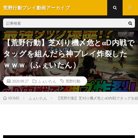
荒野行動プレイ動画アーカイブ
【荒野行動】芝刈り機〆危とαD内戦で
タッグを組んだら神プレイ炸裂した
ｗｗｗ（ふぇいたん）
2020.09.27
ふぇいたん
荒野行動
ふぇいたん
【荒野行動】芝刈り機〆危とαD内戦でタッグを
HOME