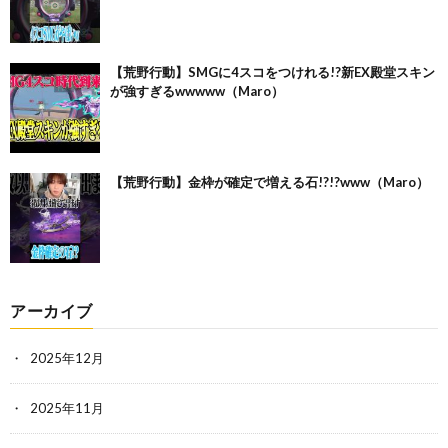
【荒野行動】SMGに4スコをつけれる!?新EX殿堂スキン
が強すぎるwwwww（Maro）
【荒野行動】金枠が確定で増える石!?!?www（Maro）
アーカイブ
2025年12月
2025年11月