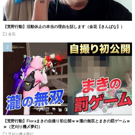
【荒野行動】活動休止の本当の理由を話します（金花【きんばな】）
金花
【荒野行動】Floraまきの自撮り初公開ｗｗ瀧の無双とまきの罰ゲームｗ
ｗ（芝刈り機〆夢幻）
芝刈り機〆夢幻