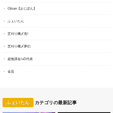
Ojisan【おじぽん】
ふぇいたん
芝刈り機〆危!
芝刈り機〆夢幻
超無課金/αD代表
金花
ふぇいたん
カテゴリの最新記事