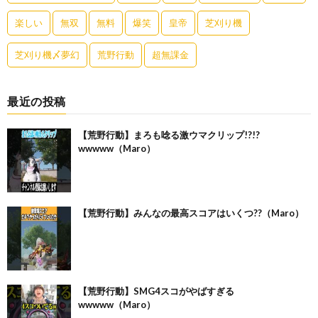
楽しい
無双
無料
爆笑
皇帝
芝刈り機
芝刈り機〆夢幻
荒野行動
超無課金
最近の投稿
【荒野行動】まろも唸る激ウマクリップ!?!?
wwwww（Maro）
【荒野行動】みんなの最高スコアはいくつ??（Maro）
【荒野行動】SMG4スコがやばすぎる
wwwww（Maro）