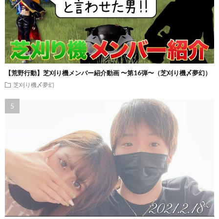
【荒野行動】芝刈り機メンバー紹介動画 〜第16弾〜（芝刈り機〆夢幻）
芝刈り機〆夢幻