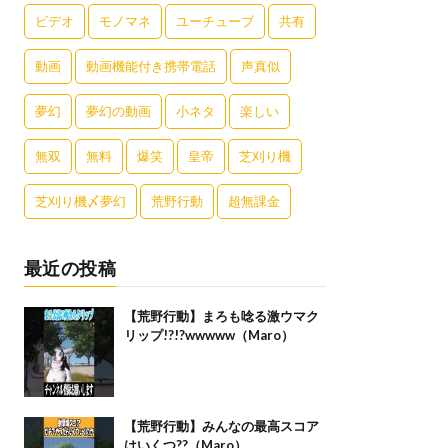
ビデオ
モノマネ
ユーチューブ
共有
動画
動画機能付き携帯電話
声真似
夢幻
夢幻の動画
小ネタ
楽しい
無双
無料
爆笑
皇帝
芝刈り機
芝刈り機〆夢幻
荒野行動
超無課金
最近の投稿
【荒野行動】まろも唸る激ウマク
リップ!?!?wwwww（Maro）
【荒野行動】みんなの最高スコア
はいくつ??（Maro）