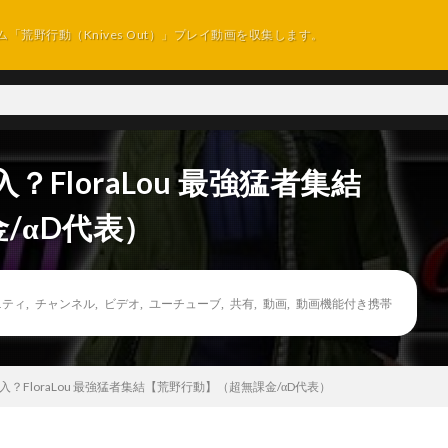
ム「荒野行動（Knives Out）」プレイ動画を収集します。
FloraLou 最強猛者集結
/αD代表）
ニティ
,
チャンネル
,
ビデオ
,
ユーチューブ
,
共有
,
動画
,
動画機能付き携帯
？FloraLou 最強猛者集結【荒野行動】（超無課金/αD代表）