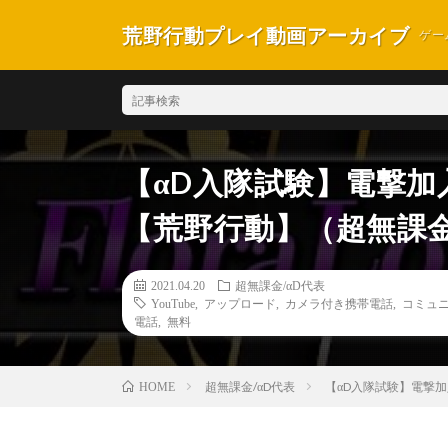
荒野行動プレイ動画アーカイブ
ゲー
【αD入隊試験】電撃加入？
【荒野行動】（超無課金
2021.04.20
超無課金/αD代表
YouTube
,
アップロード
,
カメラ付き携帯電話
,
コミュ
電話
,
無料
超無課金/αD代表
【αD入隊試験】電撃加入
HOME