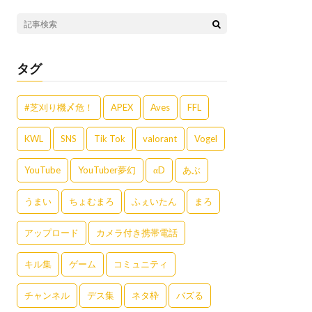
タグ
#芝刈り機〆危！
APEX
Aves
FFL
KWL
SNS
Tik Tok
valorant
Vogel
YouTube
YouTuber夢幻
αD
あぶ
うまい
ちょむまろ
ふぇいたん
まろ
アップロード
カメラ付き携帯電話
キル集
ゲーム
コミュニティ
チャンネル
デス集
ネタ枠
バズる