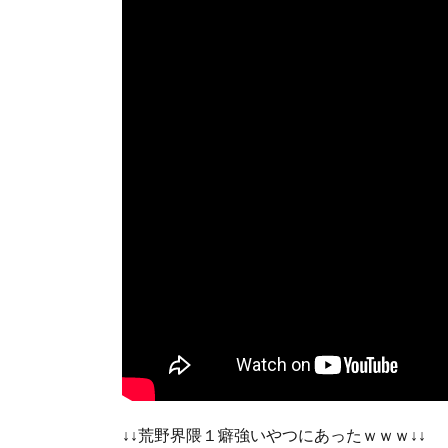
↓↓荒野界隈１癖強いやつにあったｗｗｗ↓↓