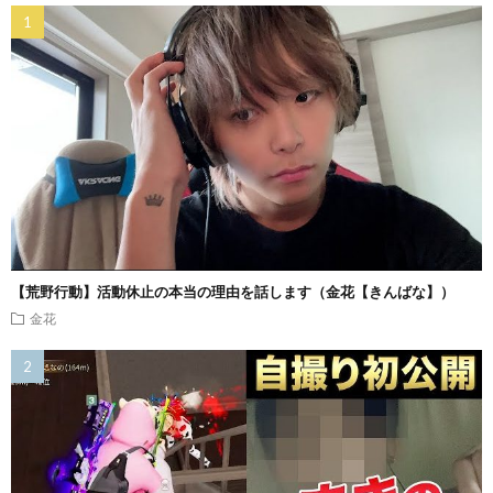
【荒野行動】活動休止の本当の理由を話します（金花【きんばな】）
金花