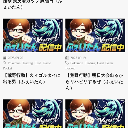
謝祭 実況者カップ 練習日（ふ
ぇいたん）
2025.09.20
2025.09.19
Pokémon Trading Card Game
Pokémon Trading Card Game
Pocket
Pocket
【荒野行動】久々ゴルタイに
【荒野行動】明日大会出るか
出る男（ふぇいたん）
らリハビリするぜ（ふぇいた
ん）