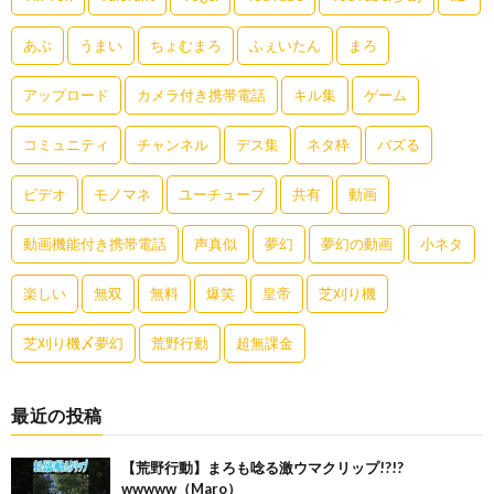
あぶ
うまい
ちょむまろ
ふぇいたん
まろ
アップロード
カメラ付き携帯電話
キル集
ゲーム
コミュニティ
チャンネル
デス集
ネタ枠
バズる
ビデオ
モノマネ
ユーチューブ
共有
動画
動画機能付き携帯電話
声真似
夢幻
夢幻の動画
小ネタ
楽しい
無双
無料
爆笑
皇帝
芝刈り機
芝刈り機〆夢幻
荒野行動
超無課金
最近の投稿
【荒野行動】まろも唸る激ウマクリップ!?!?
wwwww（Maro）