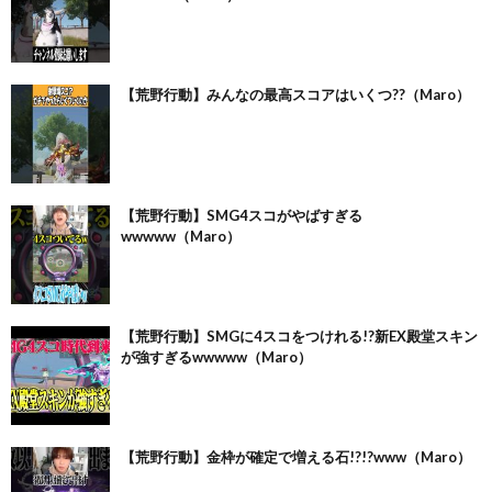
【荒野行動】みんなの最高スコアはいくつ??（Maro）
【荒野行動】SMG4スコがやばすぎる
wwwww（Maro）
【荒野行動】SMGに4スコをつけれる!?新EX殿堂スキン
が強すぎるwwwww（Maro）
【荒野行動】金枠が確定で増える石!?!?www（Maro）