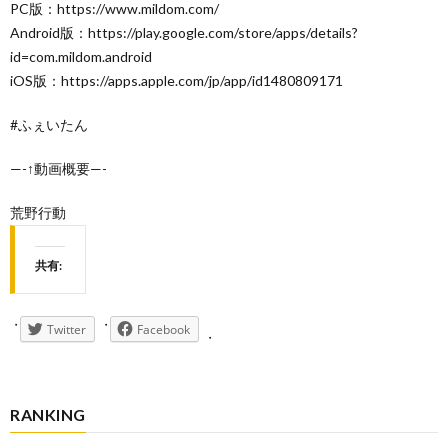
PC版：https://www.mildom.com/
Android版：https://play.google.com/store/apps/details?
id=com.mildom.android
iOS版：https://apps.apple.com/jp/app/id1480809171
#ふぇいたん
—-↑動画概要—-
荒野行動
共有:
Twitter
Facebook
RANKING