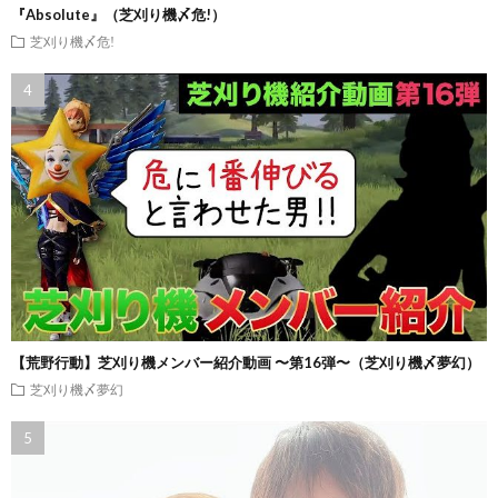
『Absolute』（芝刈り機〆危!）
芝刈り機〆危!
【荒野行動】芝刈り機メンバー紹介動画 〜第16弾〜（芝刈り機〆夢幻）
芝刈り機〆夢幻