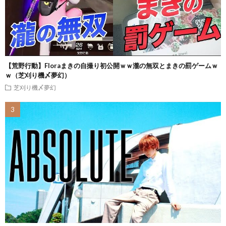
【荒野行動】Floraまきの自撮り初公開ｗｗ瀧の無双とまきの罰ゲームｗ
ｗ（芝刈り機〆夢幻）
芝刈り機〆夢幻