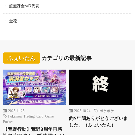
超無課金/αD代表
金花
ふぇいたん
カテゴリの最新記事
2025.11.25
2025.10.24
ポケポケ
Pokémon Trading Card Game
約9年間ありがとうございま
Pocket
した。（ふぇいたん）
【荒野行動】荒野8周年再感