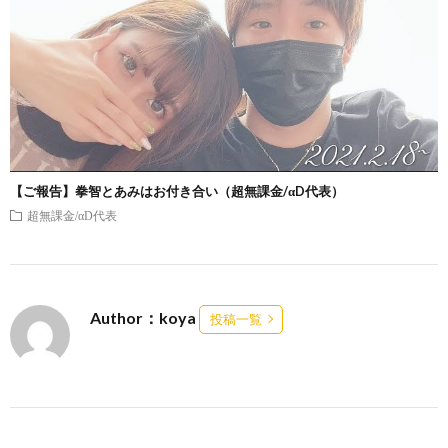
【ご報告】拳智とあみはお付き合い（超無課金/αD代表）
超無課金/αD代表
Author：koya
投稿一覧