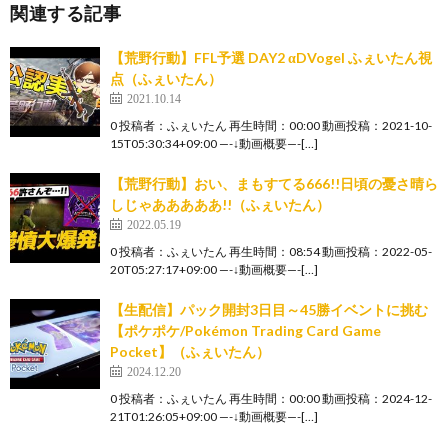
関連する記事
【荒野行動】FFL予選 DAY2 αDVogel ふぇいたん視
点（ふぇいたん）
2021.10.14
0 投稿者：ふぇいたん 再生時間：00:00 動画投稿：2021-10-
15T05:30:34+09:00 —-↓動画概要—-[…]
【荒野行動】おい、まもすてる666!!日頃の憂さ晴ら
しじゃあああああ!!（ふぇいたん）
2022.05.19
0 投稿者：ふぇいたん 再生時間：08:54 動画投稿：2022-05-
20T05:27:17+09:00 —-↓動画概要—-[…]
【生配信】パック開封3日目～45勝イベントに挑む
【ポケポケ/Pokémon Trading Card Game
Pocket】（ふぇいたん）
2024.12.20
0 投稿者：ふぇいたん 再生時間：00:00 動画投稿：2024-12-
21T01:26:05+09:00 —-↓動画概要—-[…]