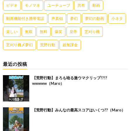
ビデオ
モノマネ
ユーチューブ
共有
動画
動画機能付き携帯電話
声真似
夢幻
夢幻の動画
小ネタ
楽しい
無双
無料
爆笑
皇帝
芝刈り機
芝刈り機〆夢幻
荒野行動
超無課金
最近の投稿
【荒野行動】まろも唸る激ウマクリップ!?!?
wwwww（Maro）
【荒野行動】みんなの最高スコアはいくつ??（Maro）