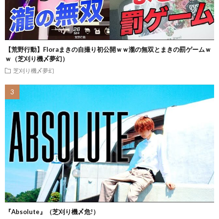
【荒野行動】Floraまきの自撮り初公開ｗｗ瀧の無双とまきの罰ゲームｗ
ｗ（芝刈り機〆夢幻）
芝刈り機〆夢幻
『Absolute』（芝刈り機〆危!）