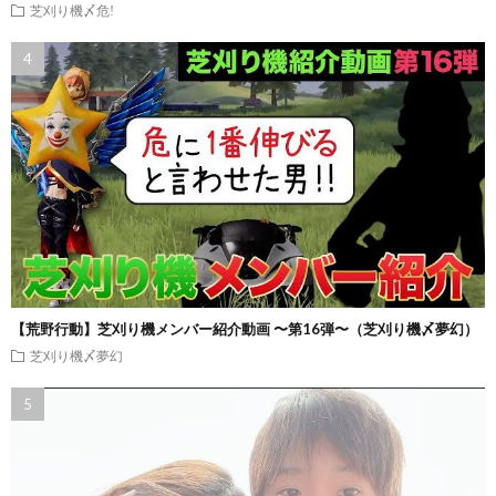
芝刈り機〆危!
【荒野行動】芝刈り機メンバー紹介動画 〜第16弾〜（芝刈り機〆夢幻）
芝刈り機〆夢幻