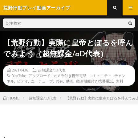
荒野行動プレイ動画アーカイブ
【荒野行動】実際に皇帝とぼるを呼ん
でみよう（超無課金/αD代表）
2021.04.02
超無課金/αD代表
YouTube
,
アップロード
,
カメラ付き携帯電話
,
コミュニティ
,
チャン
ネル
,
ビデオ
,
ユーチューブ
,
共有
,
動画
,
動画機能付き携帯電話
,
無料
超無課金/αD代表
【荒野行動】実際に皇帝とぼるを呼んでみよ
HOME