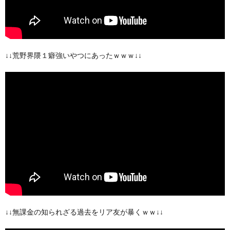
↓↓荒野界隈１癖強いやつにあったｗｗｗ↓↓
↓↓無課金の知られざる過去をリア友が暴くｗｗ↓↓