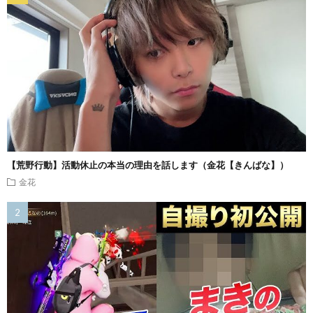
【荒野行動】活動休止の本当の理由を話します（金花【きんばな】）
金花