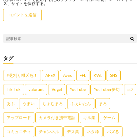
ス、サイトを保存する。
タグ
#芝刈り機〆危！
APEX
Aves
FFL
KWL
SNS
Tik Tok
valorant
Vogel
YouTube
YouTuber夢幻
αD
あぶ
うまい
ちょむまろ
ふぇいたん
まろ
アップロード
カメラ付き携帯電話
キル集
ゲーム
コミュニティ
チャンネル
デス集
ネタ枠
バズる