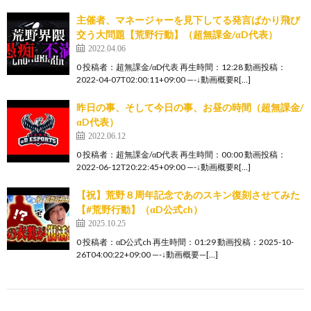
主催者、マネージャーを見下してる発言ばかり飛び
交う大問題【荒野行動】（超無課金/αD代表）
2022.04.06
0 投稿者：超無課金/αD代表 再生時間：12:28 動画投稿：
2022-04-07T02:00:11+09:00 —-↓動画概要R[…]
昨日の事、そして今日の事、お昼の時間（超無課金/
αD代表）
2022.06.12
0 投稿者：超無課金/αD代表 再生時間：00:00 動画投稿：
2022-06-12T20:22:45+09:00 —-↓動画概要R[…]
【祝】荒野８周年記念であのスキン復刻させてみた
【#荒野行動】（αD公式ch）
2025.10.25
0 投稿者：αD公式ch 再生時間：01:29 動画投稿：2025-10-
26T04:00:22+09:00 —-↓動画概要—[…]