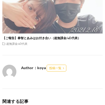
【ご報告】拳智とあみはお付き合い（超無課金/αD代表）
超無課金/αD代表
Author：koya
投稿一覧
関連する記事