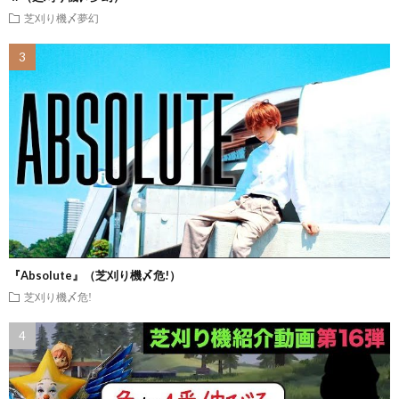
芝刈り機〆夢幻
『Absolute』（芝刈り機〆危!）
芝刈り機〆危!