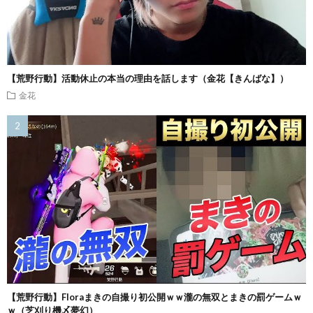
【荒野行動】活動休止の本当の理由を話します（金花【きんばな】）
金花
【荒野行動】Floraまきの自撮り初公開ｗｗ瀧の無双とまきの罰ゲームｗ
ｗ（芝刈り機〆夢幻）