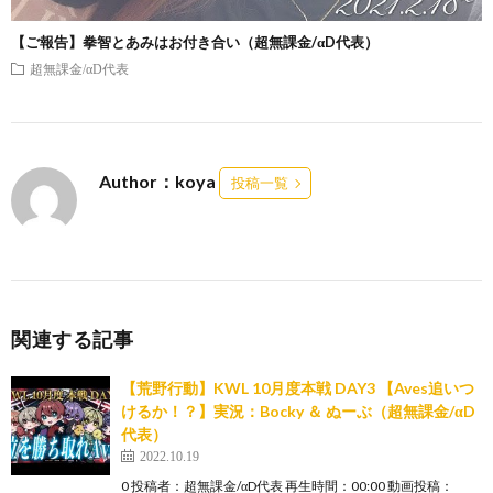
【ご報告】拳智とあみはお付き合い（超無課金/αD代表）
超無課金/αD代表
Author：koya
投稿一覧
関連する記事
【荒野行動】KWL 10月度本戦 DAY3 【Aves追いつ
けるか！？】実況：Bocky ＆ ぬーぶ（超無課金/αD
代表）
2022.10.19
0 投稿者：超無課金/αD代表 再生時間：00:00 動画投稿：