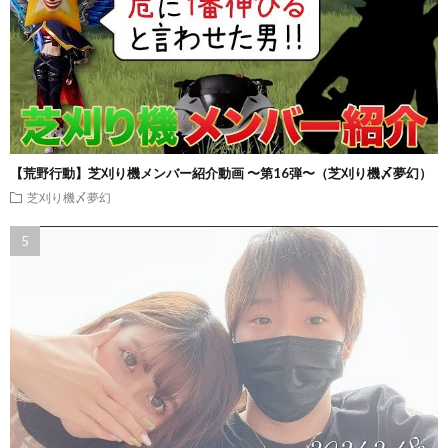
【荒野行動】芝刈り機メンバー紹介動画 〜第16弾〜（芝刈り機〆夢幻）
芝刈り機〆夢幻