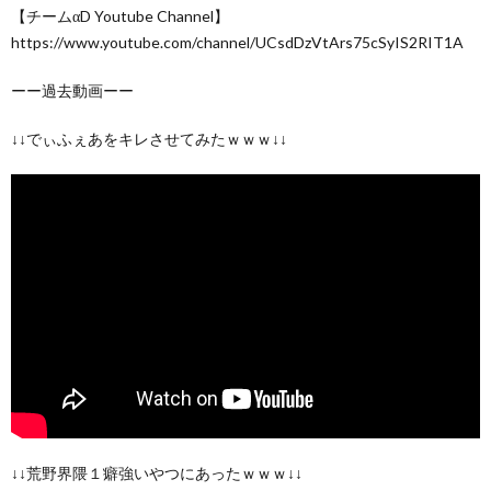
【チームαD Youtube Channel】
https://www.youtube.com/channel/UCsdDzVtArs75cSyIS2RIT1A
ーー過去動画ーー
↓↓でぃふぇあをキレさせてみたｗｗｗ↓↓
↓↓荒野界隈１癖強いやつにあったｗｗｗ↓↓