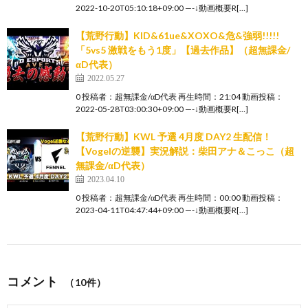
2022-10-20T05:10:18+09:00 —-↓動画概要R[…]
【荒野行動】KID&61ue&XOXO&危&強弱!!!!!
「5vs5 激戦をもう1度」【過去作品】（超無課金/
αD代表）
2022.05.27
0 投稿者：超無課金/αD代表 再生時間：21:04 動画投稿：
2022-05-28T03:00:30+09:00 —-↓動画概要R[…]
【荒野行動】KWL 予選 4月度 DAY2 生配信！
【Vogelの逆襲】実況解説：柴田アナ＆こっこ（超
無課金/αD代表）
2023.04.10
0 投稿者：超無課金/αD代表 再生時間：00:00 動画投稿：
2023-04-11T04:47:44+09:00 —-↓動画概要R[…]
コメント
（10件）