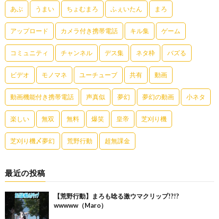
あぶ
うまい
ちょむまろ
ふぇいたん
まろ
アップロード
カメラ付き携帯電話
キル集
ゲーム
コミュニティ
チャンネル
デス集
ネタ枠
バズる
ビデオ
モノマネ
ユーチューブ
共有
動画
動画機能付き携帯電話
声真似
夢幻
夢幻の動画
小ネタ
楽しい
無双
無料
爆笑
皇帝
芝刈り機
芝刈り機〆夢幻
荒野行動
超無課金
最近の投稿
【荒野行動】まろも唸る激ウマクリップ!?!?
wwwww（Maro）