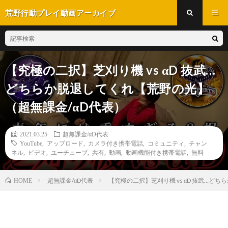
荒野行動プレイ動画アーカイブ
【究極の二択】芝刈り機 vs αD 抜武…
どちらか脱退してくれ【荒野の光】
（超無課金/αD代表）
2021.03.25
超無課金/αD代表
YouTube
,
アップロード
,
カメラ付き携帯電話
,
コミュニティ
,
チャン
ネル
,
ビデオ
,
ユーチューブ
,
共有
,
動画
,
動画機能付き携帯電話
,
無料
超無課金/αD代表
【究極の二択】芝刈り機 vs αD 抜武…ど
HOME