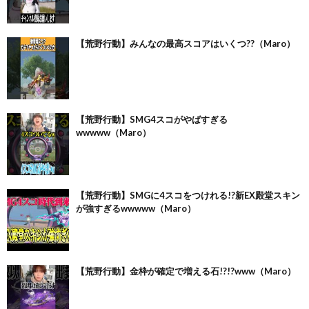
【荒野行動】みんなの最高スコアはいくつ??（Maro）
【荒野行動】SMG4スコがやばすぎる
wwwww（Maro）
【荒野行動】SMGに4スコをつけれる!?新EX殿堂スキン
が強すぎるwwwww（Maro）
【荒野行動】金枠が確定で増える石!?!?www（Maro）