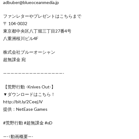
adbuber@blueoceanmedia.jp
ファンレターやプレゼントはこちらまで
〒 104-0032
東京都中央区八丁堀三丁目27番4号
八重洲桜川ビル4F
株式会社ブルーオーシャン
超無課金 宛
————————————————-
【荒野行動 -Knives Out-】
▼ダウンロードはこちら！
http://bit.ly/2CeejJV
提供：NetEase Games
#荒野行動 #超無課金 #αD
—-↑動画概要—-