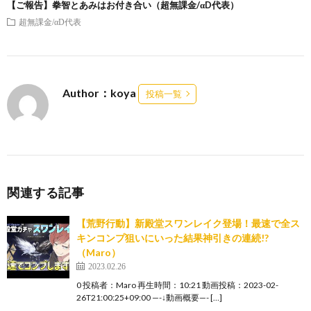
【ご報告】拳智とあみはお付き合い（超無課金/αD代表）
超無課金/αD代表
Author：koya
投稿一覧
関連する記事
【荒野行動】新殿堂スワンレイク登場！最速で全ス
キンコンプ狙いにいった結果神引きの連続!?
（Maro）
2023.02.26
0 投稿者：Maro 再生時間：10:21 動画投稿：2023-02-
26T21:00:25+09:00 —-↓動画概要—- […]