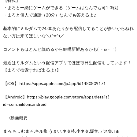
【特典】
・まろと一緒にゲームができる（ゲームはなんでも可1-3戦）
・まろと個人で通話（20分）なんでも答えるよ♫
基本的にミルダムで24.00あたりから配信してることが多いからねれ
ない方は来てほしいな＼(^o^)／
コメントもほとんど読めるから結構新鮮あるかも(´・ω・｀)
最近はミルダムという配信アプリでほぼ毎日生配信をしています！
【まろで検索すれば出るよ♪】
【iOS】 https://apps.apple.com/jp/app/id1480809171
【Android】https://play.google.com/store/apps/details?
id=com.mildom.android
—-↑動画概要—-
まろ,ちょむまろ,キル集,うまい,ネタ枠,小ネタ,爆笑,デス集,Tik