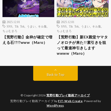
2025.12.01
2025.12.01
SNS
,
Tik Tok
,
うまい
,
キル集
,
SNS
,
Tik Tok
,
うまい
,
キル集
,
ちょむまろ
ちょむまろ
【荒野行動】金枠が確定で増
【荒野行動】新EX殿堂ヤマタ
える石!?!?www（Maro）
ノオロチが来た!!素引きを狙
って最速神引きします
wwww（Maro）
Back to Top
© Copyright 2026
荒野行動プレイ動画アーカイブ
.
荒野行動プレイ動画アーカイブ by
FIT-Web Create
. Powered by
WordPress
.