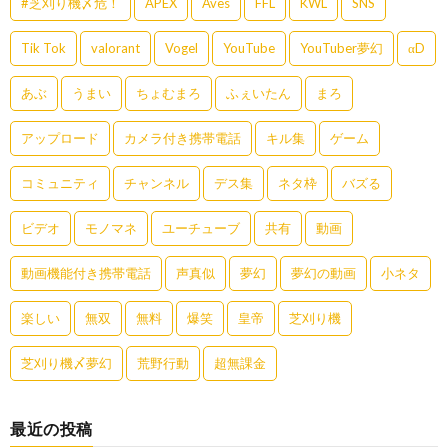
#芝刈り機〆危！
APEX
Aves
FFL
KWL
SNS
Tik Tok
valorant
Vogel
YouTube
YouTuber夢幻
αD
あぶ
うまい
ちょむまろ
ふぇいたん
まろ
アップロード
カメラ付き携帯電話
キル集
ゲーム
コミュニティ
チャンネル
デス集
ネタ枠
バズる
ビデオ
モノマネ
ユーチューブ
共有
動画
動画機能付き携帯電話
声真似
夢幻
夢幻の動画
小ネタ
楽しい
無双
無料
爆笑
皇帝
芝刈り機
芝刈り機〆夢幻
荒野行動
超無課金
最近の投稿