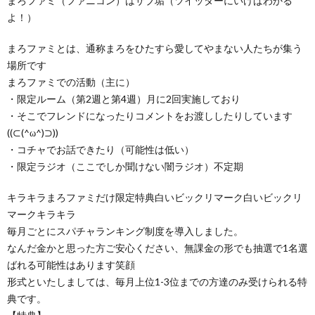
まろファミ（ファニコン）はサブ垢（ツイッターにいけばわかる
よ！）
まろファミとは、通称まろをひたすら愛してやまない人たちが集う
場所です
まろファミでの活動（主に）
・限定ルーム（第2週と第4週）月に2回実施しており
・そこでフレンドになったりコメントをお渡ししたりしています
((⊂(^ω^)⊃))
・コチャでお話できたり（可能性は低い）
・限定ラジオ（ここでしか聞けない闇ラジオ）不定期
キラキラまろファミだけ限定特典白いビックリマーク白いビックリ
マークキラキラ
毎月ごとにスパチャランキング制度を導入しました。
なんだ金かと思った方ご安心ください、無課金の形でも抽選で1名選
ばれる可能性はあります笑顔
形式といたしましては、毎月上位1-3位までの方達のみ受けられる特
典です。