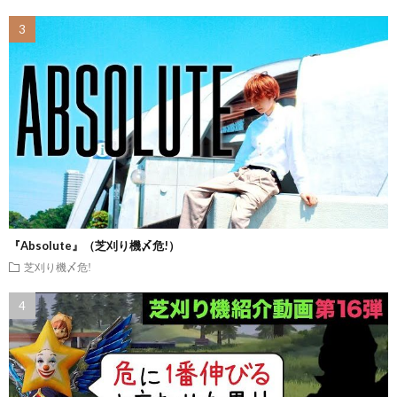
『Absolute』（芝刈り機〆危!）
芝刈り機〆危!