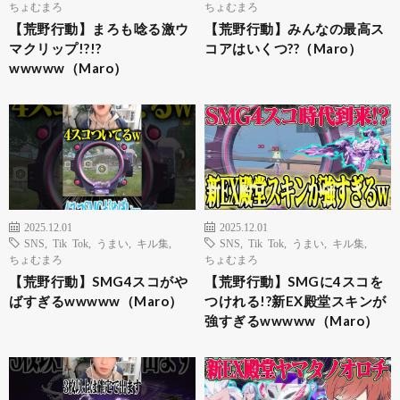
ちょむまろ
ちょむまろ
【荒野行動】まろも唸る激ウ
【荒野行動】みんなの最高ス
マクリップ!?!?
コアはいくつ??（Maro）
wwwww（Maro）
2025.12.01
2025.12.01
SNS
,
Tik Tok
,
うまい
,
キル集
,
SNS
,
Tik Tok
,
うまい
,
キル集
,
ちょむまろ
ちょむまろ
【荒野行動】SMG4スコがや
【荒野行動】SMGに4スコを
ばすぎるwwwww（Maro）
つけれる!?新EX殿堂スキンが
強すぎるwwwww（Maro）