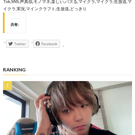
Tok,SNS,声真似,モノマネ,楽しい,バズる,マイクラ,マイクラ,生放送,マ
イクラ,実況,マインクラフト,生放送,どっきり
共有:
Twitter
Facebook
RANKING