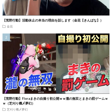
【荒野行動】活動休止の本当の理由を話します（金花【きんばな】）
金花
【荒野行動】Floraまきの自撮り初公開ｗｗ瀧の無双とまきの罰ゲームｗ
ｗ（芝刈り機〆夢幻）
芝刈り機〆夢幻