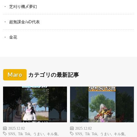
芝刈り機〆夢幻
超無課金/αD代表
金花
Maro
カテゴリの最新記事
2025.12.02
2025.12.02
SNS
,
Tik Tok
,
うまい
,
キル集
,
SNS
,
Tik Tok
,
うまい
,
キル集
,