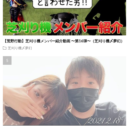
【荒野行動】芝刈り機メンバー紹介動画 〜第16弾〜（芝刈り機〆夢幻）
芝刈り機〆夢幻