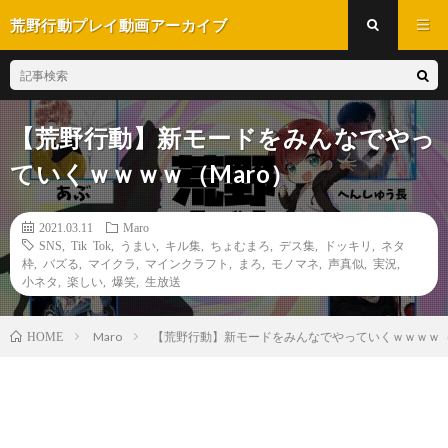
荒野行動プレイ動画アーカイブ
【荒野行動】新モードをみんなでやっ
ていくｗｗｗｗ（Maro）
2021.03.11
Maro
SNS
,
Tik Tok
,
うまい
,
キル集
,
ちょむまろ
,
デス集
,
ドッキリ
,
ネタ
枠
,
バズる
,
マイクラ
,
マインクラフト
,
まろ
,
モノマネ
,
声真似
,
実況
,
小ネタ
,
楽しい
,
爆笑
,
生放送
Maro
【荒野行動】新モードをみんなでやっていくｗｗｗｗ（M
HOME