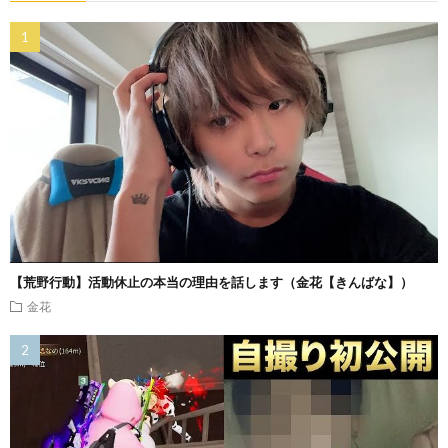
【荒野行動】活動休止の本当の理由を話します（金花【きんばな】）
金花