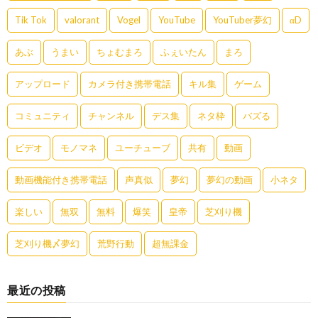
Tik Tok
valorant
Vogel
YouTube
YouTuber夢幻
αD
あぶ
うまい
ちょむまろ
ふぇいたん
まろ
アップロード
カメラ付き携帯電話
キル集
ゲーム
コミュニティ
チャンネル
デス集
ネタ枠
バズる
ビデオ
モノマネ
ユーチューブ
共有
動画
動画機能付き携帯電話
声真似
夢幻
夢幻の動画
小ネタ
楽しい
無双
無料
爆笑
皇帝
芝刈り機
芝刈り機〆夢幻
荒野行動
超無課金
最近の投稿