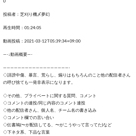
0
投稿者：芝刈り機〆夢幻
再生時間：01:24:05
動画投稿：2021-03-12T05:39:34+09:00
—-↓動画概要—-
——————————————————-
◇誹謗中傷、暴言、荒らし、煽りはもちろんのこと他の配信者さん
の呼び捨ても一発非表示になります。
◇その他、プライベートに関する質問、コメント
◇コメントの連投/同じ内容のコメント連投
◇他の配信者さん、個人名、チーム名の書き込み
◇コメント欄での言い合い
◇伝書鳩(〜が配信してる、〜がこうやって言ってた)など
◇下ネタ系、下品な言葉