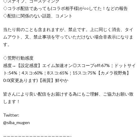
◇スナイプ、ゴースティング
◇コラボ配信であっても(コラボ相手様)が○○してた！などの報告
◇配信に関係のない話題、コメント
当たり前のことも含まれますが、禁止です。上に同じく消去、タイ
ムアウト、又、禁止事項を守っていただけない場合非表示になりま
す。
◇荒野行動感度
感度→【設定感度】エイム加速オン◎スコープoff:67%￤ドットサイ
ト:54%￤4スコ:60%￤8スコ:65%￤15スコ:75%【カメラ視野角】
0:0(変更あります)【画質】鮮やか
皆さんにより良い配信をお届けする為にもご理解、ご協力お願い致
します！
Twitter:
@siba_mugen
——————————————————-