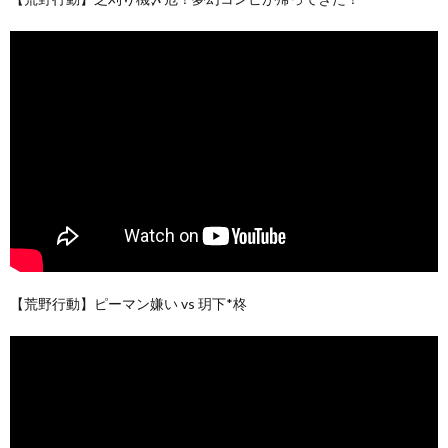
【荒野行動】ピーマン嫌い vs 玥下*柊