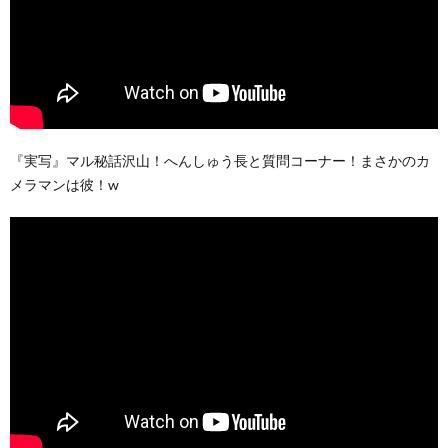
『実写』マル秘話沢山！へんしゅう長と質問コーナー！まさかのカ
メラマンは彼！w