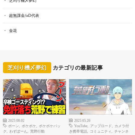
芝刈り機〆夢幻
超無課金/αD代表
金花
芝刈り機〆夢幻
カテゴリの最新記事
2025.08.02
2025.05.26
ボーン
,
ポケポケ
,
ポケポケパッ
YouTube
,
アップロード
,
カメラ付
ク
,
わずぼーん
,
荒野行動
き携帯電話
,
コミュニティ
,
チャンネ