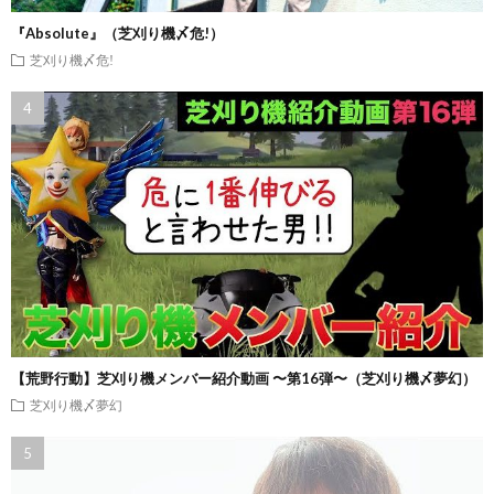
『Absolute』（芝刈り機〆危!）
芝刈り機〆危!
【荒野行動】芝刈り機メンバー紹介動画 〜第16弾〜（芝刈り機〆夢幻）
芝刈り機〆夢幻