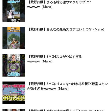
【荒野行動】まろも唸る激ウマクリップ!?!?
wwwww（Maro）
【荒野行動】みんなの最高スコアはいくつ??（Maro）
【荒野行動】SMG4スコがやばすぎる
wwwww（Maro）
【荒野行動】SMGに4スコをつけれる!?新EX殿堂スキン
が強すぎるwwwww（Maro）
【荒野行動】金枠が確定で増える石!?!?www（Maro）