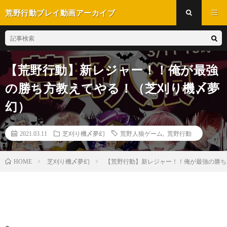
荒野行動プレイ動画アーカイブ
【荒野行動】新レジャー！！俺が最強
の勝ち方教えてやる！（芝刈り機〆夢
幻）
2021.03.11
芝刈り機〆夢幻
荒野人狼ゲーム
,
荒野行動
芝刈り機〆夢幻
【荒野行動】新レジャー！！俺が最強の勝ち
HOME