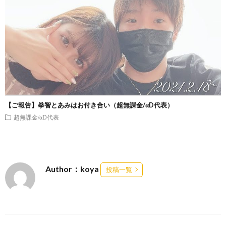
【ご報告】拳智とあみはお付き合い（超無課金/αD代表）
超無課金/αD代表
Author：koya
投稿一覧