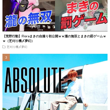
【荒野行動】Floraまきの自撮り初公開ｗｗ瀧の無双とまきの罰ゲームｗ
ｗ（芝刈り機〆夢幻）
芝刈り機〆夢幻