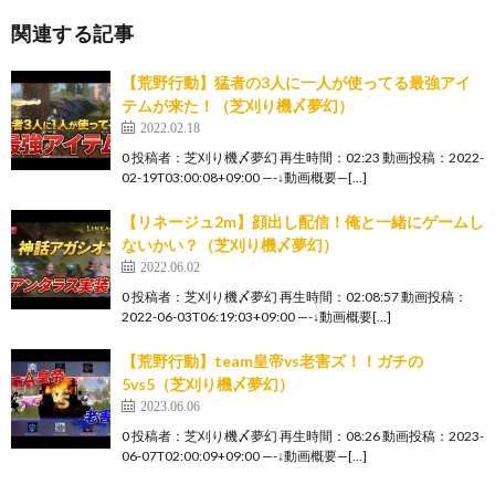
関連する記事
【荒野行動】猛者の3人に一人が使ってる最強アイ
テムが来た！（芝刈り機〆夢幻）
2022.02.18
0 投稿者：芝刈り機〆夢幻 再生時間：02:23 動画投稿：2022-
02-19T03:00:08+09:00 —-↓動画概要—[…]
【リネージュ2m】顔出し配信！俺と一緒にゲームし
ないかい？（芝刈り機〆夢幻）
2022.06.02
0 投稿者：芝刈り機〆夢幻 再生時間：02:08:57 動画投稿：
2022-06-03T06:19:03+09:00 —-↓動画概要[…]
【荒野行動】team皇帝vs老害ズ！！ガチの
5vs5（芝刈り機〆夢幻）
2023.06.06
0 投稿者：芝刈り機〆夢幻 再生時間：08:26 動画投稿：2023-
06-07T02:00:09+09:00 —-↓動画概要—[…]