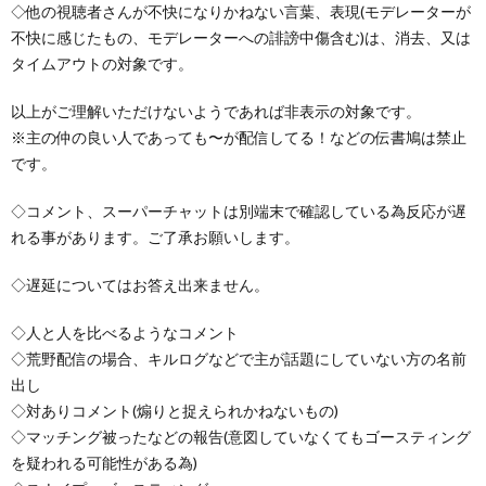
◇他の視聴者さんが不快になりかねない言葉、表現(モデレーターが
不快に感じたもの、モデレーターへの誹謗中傷含む)は、消去、又は
タイムアウトの対象です。
以上がご理解いただけないようであれば非表示の対象です。
※主の仲の良い人であっても〜が配信してる！などの伝書鳩は禁止
です。
◇コメント、スーパーチャットは別端末で確認している為反応が遅
れる事があります。ご了承お願いします。
◇遅延についてはお答え出来ません。
◇人と人を比べるようなコメント
◇荒野配信の場合、キルログなどで主が話題にしていない方の名前
出し
◇対ありコメント(煽りと捉えられかねないもの)
◇マッチング被ったなどの報告(意図していなくてもゴースティング
を疑われる可能性がある為)