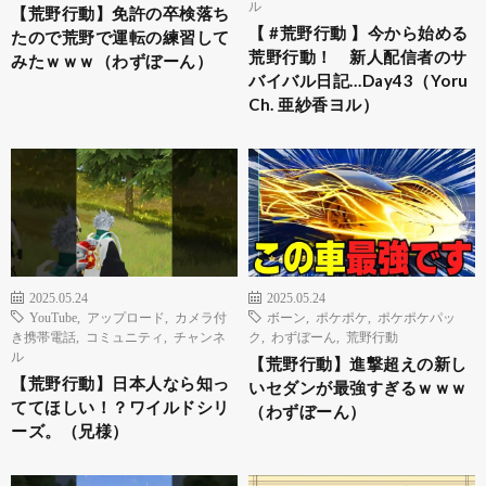
ル
【荒野行動】免許の卒検落ち
【 #荒野行動 】今から始める
たので荒野で運転の練習して
荒野行動！ 新人配信者のサ
みたｗｗｗ（わずぼーん）
バイバル日記…Day43（Yoru
Ch. 亜紗香ヨル）
2025.05.24
2025.05.24
YouTube
,
アップロード
,
カメラ付
ボーン
,
ポケポケ
,
ポケポケパッ
き携帯電話
,
コミュニティ
,
チャンネ
ク
,
わずぼーん
,
荒野行動
ル
【荒野行動】進撃超えの新し
【荒野行動】日本人なら知っ
いセダンが最強すぎるｗｗｗ
ててほしい！？ワイルドシリ
（わずぼーん）
ーズ。（兄様）