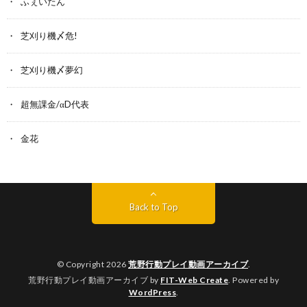
ふぇいたん
芝刈り機〆危!
芝刈り機〆夢幻
超無課金/αD代表
金花
Back to Top
© Copyright 2026
荒野行動プレイ動画アーカイブ
.
荒野行動プレイ動画アーカイブ by
FIT-Web Create
. Powered by
WordPress
.