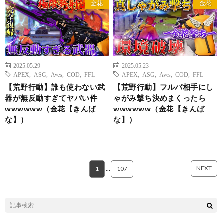
金花
金花
2025.05.29
2025.05.23
APEX
,
ASG
,
Aves
,
COD
,
FFL
APEX
,
ASG
,
Aves
,
COD
,
FFL
【荒野行動】誰も使わない武
【荒野行動】フルパ相手にし
器が無反動すぎてヤバい件
ゃがみ撃ち決めまくったら
wwwwww（金花【きんば
wwwwww（金花【きんば
な】）
な】）
NEXT
1
…
107