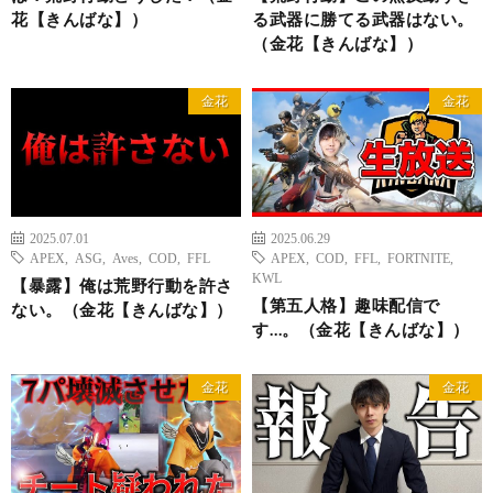
花【きんばな】）
る武器に勝てる武器はない。
（金花【きんばな】）
金花
金花
2025.07.01
2025.06.29
APEX
,
ASG
,
Aves
,
COD
,
FFL
APEX
,
COD
,
FFL
,
FORTNITE
,
KWL
【暴露】俺は荒野行動を許さ
【第五人格】趣味配信で
ない。（金花【きんばな】）
す…。（金花【きんばな】）
金花
金花