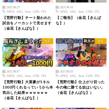
2025.06.25
2025.06.10
APEX
,
ASG
,
Aves
,
COD
,
FFL
APEX
,
ASG
,
Aves
,
COD
,
FFL
【荒野行動】チート疑われた
【ご報告】（金花【きんば
試合をノーカットで見せます
な】）
（金花【きんばな】）
金花
金花
2025.06.07
2025.06.03
APEX
,
ASG
,
Aves
,
COD
,
FFL
APEX
,
ASG
,
Aves
,
COD
,
FFL
【荒野行動】大富豪が1キル
【荒野行動】仕上がり切った
1000円くれるっていうから本
今の俺に勝てる奴はいない。
気出した結果ｗｗｗｗｗｗ
（金花【きんばな】）
（金花【きんばな】）