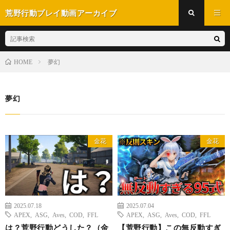
荒野行動プレイ動画アーカイブ
夢幻
HOME
夢幻
金花
金花
2025.07.18
2025.07.04
APEX
,
ASG
,
Aves
,
COD
,
FFL
APEX
,
ASG
,
Aves
,
COD
,
FFL
は？荒野行動どうした？（金
【荒野行動】この無反動すぎ