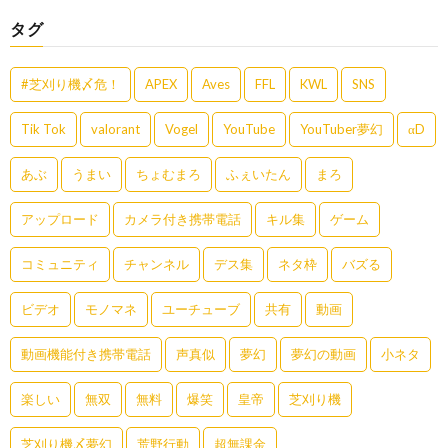
タグ
#芝刈り機〆危！
APEX
Aves
FFL
KWL
SNS
Tik Tok
valorant
Vogel
YouTube
YouTuber夢幻
αD
あぶ
うまい
ちょむまろ
ふぇいたん
まろ
アップロード
カメラ付き携帯電話
キル集
ゲーム
コミュニティ
チャンネル
デス集
ネタ枠
バズる
ビデオ
モノマネ
ユーチューブ
共有
動画
動画機能付き携帯電話
声真似
夢幻
夢幻の動画
小ネタ
楽しい
無双
無料
爆笑
皇帝
芝刈り機
芝刈り機〆夢幻
荒野行動
超無課金