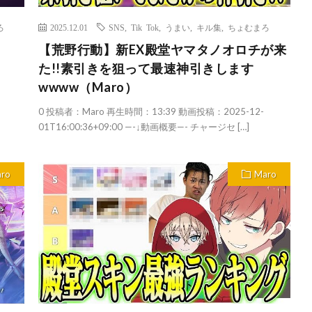
ろ
2025.12.01
SNS
,
Tik Tok
,
うまい
,
キル集
,
ちょむまろ
【荒野行動】新EX殿堂ヤマタノオロチが来
た!!素引きを狙って最速神引きします
wwww（Maro）
0 投稿者：Maro 再生時間：13:39 動画投稿：2025-12-
01T16:00:36+09:00 —-↓動画概要—- チャージセ […]
ro
Maro