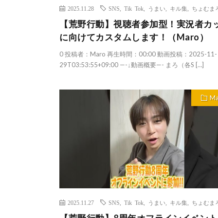
2025.11.28
SNS
,
Tik Tok
,
うまい
,
キル集
,
ちょむま
【荒野行動】視聴者参加型！実況者カ
に向けてカスタムします！（Maro）
0 投稿者：Maro 再生時間：00:00 動画投稿：2025-11-
29T03:53:55+09:00 —-↓動画概要—- まろ（各S […]
Ma
2025.11.27
SNS
,
Tik Tok
,
うまい
,
キル集
,
ちょむま