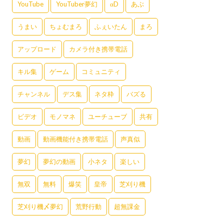
YouTube
YouTuber夢幻
αD
あぶ
うまい
ちょむまろ
ふぇいたん
まろ
アップロード
カメラ付き携帯電話
キル集
ゲーム
コミュニティ
チャンネル
デス集
ネタ枠
バズる
ビデオ
モノマネ
ユーチューブ
共有
動画
動画機能付き携帯電話
声真似
夢幻
夢幻の動画
小ネタ
楽しい
無双
無料
爆笑
皇帝
芝刈り機
芝刈り機〆夢幻
荒野行動
超無課金