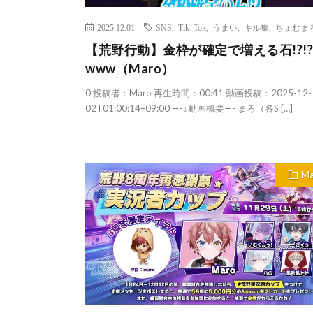
2025.12.01
SNS
,
Tik Tok
,
うまい
,
キル集
,
ちょむま
【荒野行動】金枠が確定で増える石!?!?
www（Maro）
0 投稿者：Maro 再生時間：00:41 動画投稿：2025-12-
02T01:00:14+09:00 —-↓動画概要—- まろ（各S […]
Ma