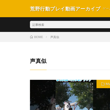
荒野行動プレイ動画アーカイブ
ゲー
声真似
HOME
声真似
Ma