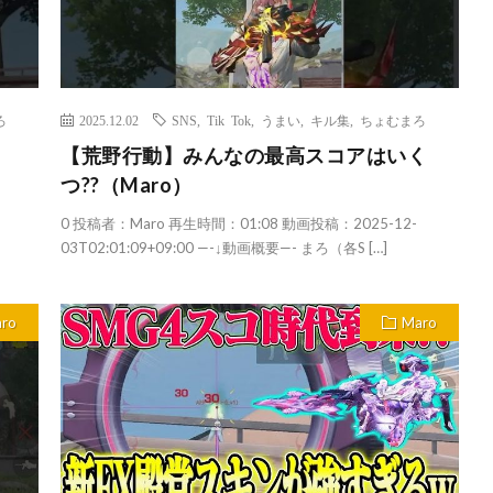
ろ
2025.12.02
SNS
,
Tik Tok
,
うまい
,
キル集
,
ちょむまろ
【荒野行動】みんなの最高スコアはいく
つ??（Maro）
0 投稿者：Maro 再生時間：01:08 動画投稿：2025-12-
03T02:01:09+09:00 —-↓動画概要—- まろ（各S […]
ro
Maro