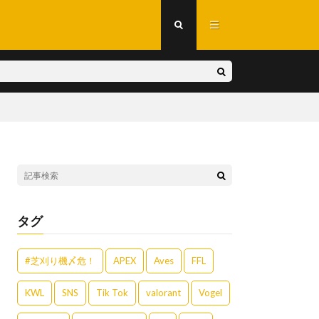
タグ
#芝刈り機〆危！
APEX
Aves
FFL
KWL
SNS
Tik Tok
valorant
Vogel