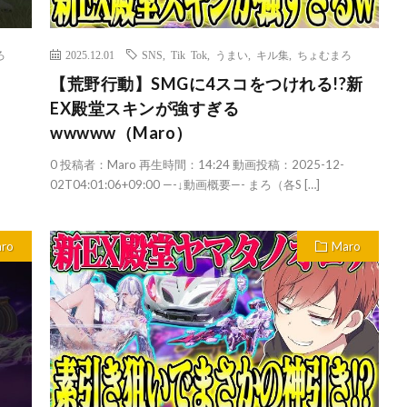
ろ
2025.12.01
SNS
,
Tik Tok
,
うまい
,
キル集
,
ちょむまろ
【荒野行動】SMGに4スコをつけれる!?新
EX殿堂スキンが強すぎる
wwwww（Maro）
0 投稿者：Maro 再生時間：14:24 動画投稿：2025-12-
02T04:01:06+09:00 —-↓動画概要—- まろ（各S […]
ro
Maro