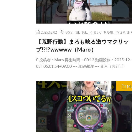
2025.12.02
SNS
,
Tik Tok
,
うまい
,
キル集
,
ちょむま
【荒野行動】まろも唸る激ウマクリッ
プ!?!?wwwww（Maro）
0 投稿者：Maro 再生時間：00:12 動画投稿：2025-12-
03T05:01:54+09:00 —-↓動画概要—- まろ（各S […]
Ma