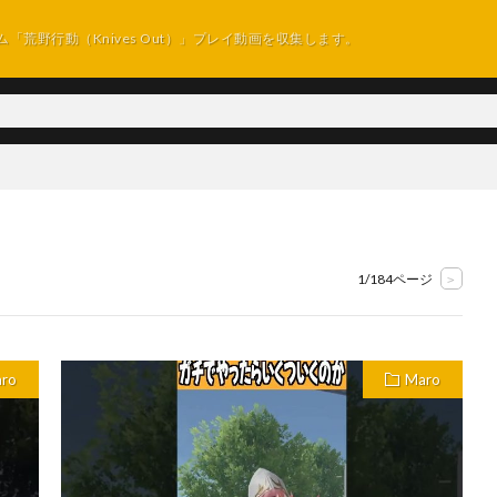
ム「荒野行動（Knives Out）」プレイ動画を収集します。
1/184ページ
>
ro
Maro