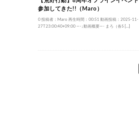
【荒野行動】8周年オフラインイベント
参加してきた!!（Maro）
0 投稿者：Maro 再生時間：00:51 動画投稿：2025-11-
27T23:00:40+09:00 —-↓動画概要—- まろ（各S […]