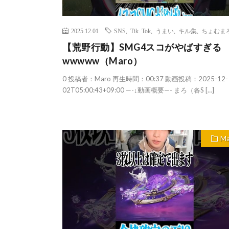
2025.12.01
SNS
,
Tik Tok
,
うまい
,
キル集
,
ちょむま
【荒野行動】SMG4スコがやばすぎる
wwwww（Maro）
0 投稿者：Maro 再生時間：00:37 動画投稿：2025-12-
02T05:00:43+09:00 —-↓動画概要—- まろ（各S […]
Ma