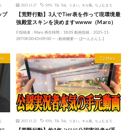
ろ
2025.11.27
SNS
,
Tik Tok
,
うまい
,
キル集
,
ちょむまろ
ップ
【荒野行動】3人でTier表を作って現環境最
強殿堂スキンを決めますwwww（Maro）
0 投稿者：Maro 再生時間：18:05 動画投稿：2025-11-
28T04:00:43+09:00 —-↓動画概要—- ぼーんさん […]
ro
Maro
ろ
2025.11.22
SNS
,
Tik Tok
,
うまい
,
キル集
,
ちょむまろ