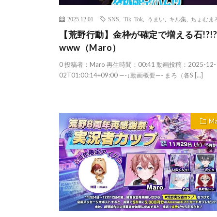
2025.12.01
SNS
,
Tik Tok
,
うまい
,
キル集
,
ちょむま
【荒野行動】金枠が確定で増える石!?!?
www（Maro）
0 投稿者：Maro 再生時間：00:41 動画投稿：2025-12-
02T01:00:14+09:00 —-↓動画概要—- まろ（各S […]
Ma