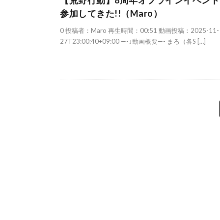
【荒野行動】8周年オフラインイベント
参加してきた!!（Maro）
0 投稿者：Maro 再生時間：00:51 動画投稿：2025-11-
27T23:00:40+09:00 —-↓動画概要—- まろ（各S […]