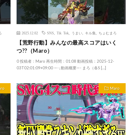
ろ
2025.12.02
SNS
,
Tik Tok
,
うまい
,
キル集
,
ちょむまろ
【荒野行動】みんなの最高スコアはいく
つ??（Maro）
0 投稿者：Maro 再生時間：01:08 動画投稿：2025-12-
03T02:01:09+09:00 —-↓動画概要—- まろ（各S […]
ro
Maro