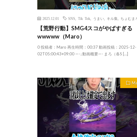
2025.12.01
SNS
,
Tik Tok
,
うまい
,
キル集
,
ちょむま
【荒野行動】SMG4スコがやばすぎる
wwwww（Maro）
0 投稿者：Maro 再生時間：00:37 動画投稿：2025-12-
02T05:00:43+09:00 —-↓動画概要—- まろ（各S […]
Ma