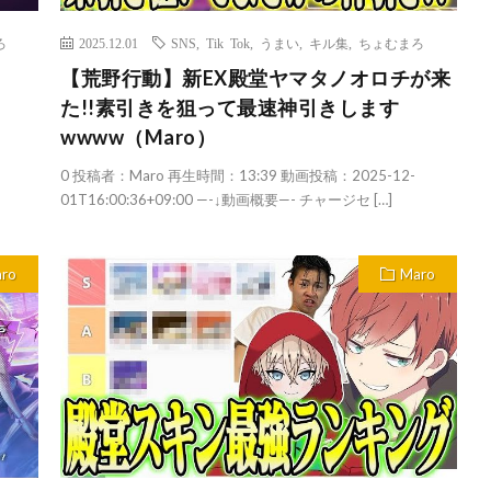
ろ
2025.12.01
SNS
,
Tik Tok
,
うまい
,
キル集
,
ちょむまろ
【荒野行動】新EX殿堂ヤマタノオロチが来
た!!素引きを狙って最速神引きします
wwww（Maro）
0 投稿者：Maro 再生時間：13:39 動画投稿：2025-12-
01T16:00:36+09:00 —-↓動画概要—- チャージセ […]
ro
Maro