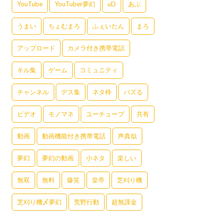
YouTube
YouTuber夢幻
αD
あぶ
うまい
ちょむまろ
ふぇいたん
まろ
アップロード
カメラ付き携帯電話
キル集
ゲーム
コミュニティ
チャンネル
デス集
ネタ枠
バズる
ビデオ
モノマネ
ユーチューブ
共有
動画
動画機能付き携帯電話
声真似
夢幻
夢幻の動画
小ネタ
楽しい
無双
無料
爆笑
皇帝
芝刈り機
芝刈り機〆夢幻
荒野行動
超無課金