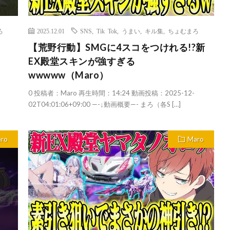
ろ
2025.12.01
SNS
,
Tik Tok
,
うまい
,
キル集
,
ちょむまろ
【荒野行動】SMGに4スコをつけれる!?新
EX殿堂スキンが強すぎる
wwwww（Maro）
0 投稿者：Maro 再生時間：14:24 動画投稿：2025-12-
02T04:01:06+09:00 —-↓動画概要—- まろ（各S […]
ro
Maro