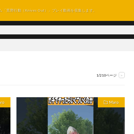
ム「荒野行動（Knives Out）」プレイ動画を収集します。
1/210ページ
>
ro
Maro