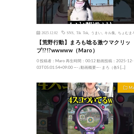
2025.12.02
SNS
,
Tik Tok
,
うまい
,
キル集
,
ちょむま
【荒野行動】まろも唸る激ウマクリッ
プ!?!?wwwww（Maro）
0 投稿者：Maro 再生時間：00:12 動画投稿：2025-12-
03T05:01:54+09:00 —-↓動画概要—- まろ（各S […]
Ma