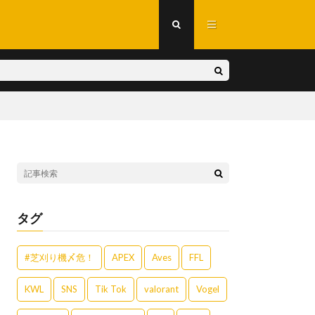
タグ
#芝刈り機〆危！
APEX
Aves
FFL
KWL
SNS
Tik Tok
valorant
Vogel