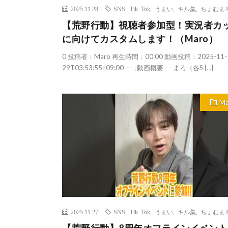
2025.11.28
SNS
,
Tik Tok
,
うまい
,
キル集
,
ちょむま
【荒野行動】視聴者参加型！実況者カ
に向けてカスタムします！（Maro）
0 投稿者：Maro 再生時間：00:00 動画投稿：2025-11-
29T03:53:55+09:00 —-↓動画概要—- まろ（各S […]
Ma
2025.11.27
SNS
,
Tik Tok
,
うまい
,
キル集
,
ちょむま