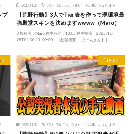
ろ
2025.11.27
SNS
,
Tik Tok
,
うまい
,
キル集
,
ちょむまろ
ップ
【荒野行動】3人でTier表を作って現環境最
強殿堂スキンを決めますwwww（Maro）
0 投稿者：Maro 再生時間：18:05 動画投稿：2025-11-
28T04:00:43+09:00 —-↓動画概要—- ぼーんさん […]
ro
Maro
ろ
2025.11.22
SNS
,
Tik Tok
,
うまい
,
キル集
,
ちょむまろ