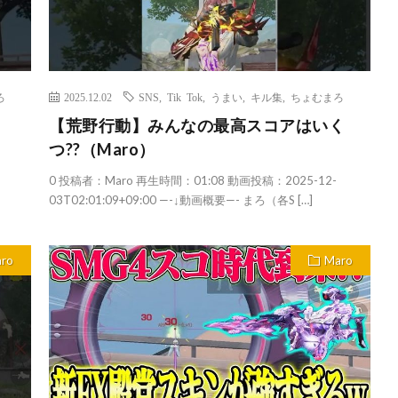
ろ
2025.12.02
SNS
,
Tik Tok
,
うまい
,
キル集
,
ちょむまろ
【荒野行動】みんなの最高スコアはいく
つ??（Maro）
0 投稿者：Maro 再生時間：01:08 動画投稿：2025-12-
03T02:01:09+09:00 —-↓動画概要—- まろ（各S […]
ro
Maro