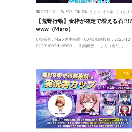
2025.12.01
SNS
,
Tik Tok
,
うまい
,
キル集
,
ちょむま
【荒野行動】金枠が確定で増える石!?!?
www（Maro）
0 投稿者：Maro 再生時間：00:41 動画投稿：2025-12-
02T01:00:14+09:00 —-↓動画概要—- まろ（各S […]
Ma