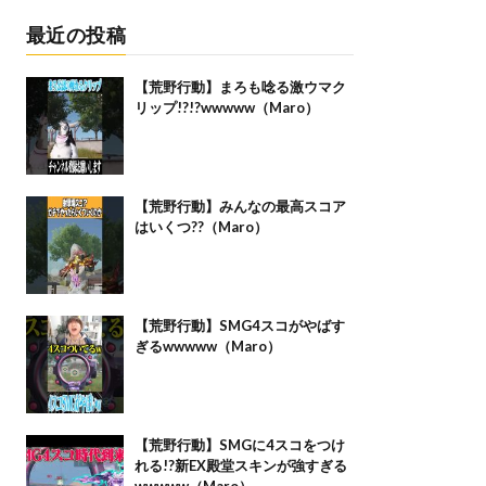
最近の投稿
【荒野行動】まろも唸る激ウマク
リップ!?!?wwwww（Maro）
【荒野行動】みんなの最高スコア
はいくつ??（Maro）
【荒野行動】SMG4スコがやばす
ぎるwwwww（Maro）
【荒野行動】SMGに4スコをつけ
れる!?新EX殿堂スキンが強すぎる