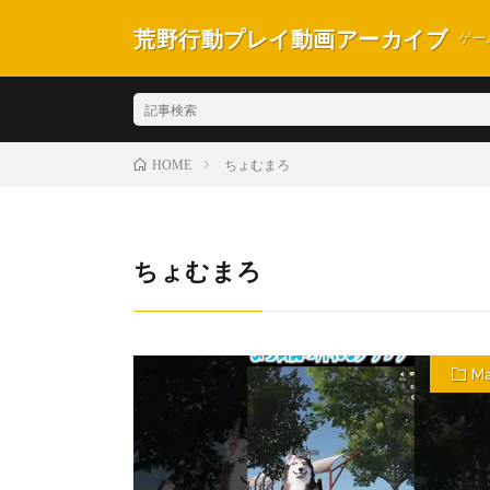
荒野行動プレイ動画アーカイブ
ゲー
ちょむまろ
HOME
ちょむまろ
Ma