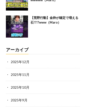
wwwww（Maro）
【荒野行動】金枠が確定で増える
石!?!?www（Maro）
アーカイブ
2025年12月
2025年11月
2025年10月
2025年9月