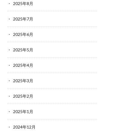
2025年8月
2025年7月
2025年6月
2025年5月
2025年4月
2025年3月
2025年2月
2025年1月
2024年12月