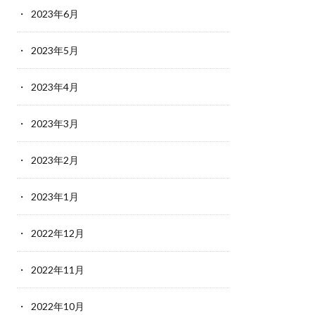
2023年6月
2023年5月
2023年4月
2023年3月
2023年2月
2023年1月
2022年12月
2022年11月
2022年10月